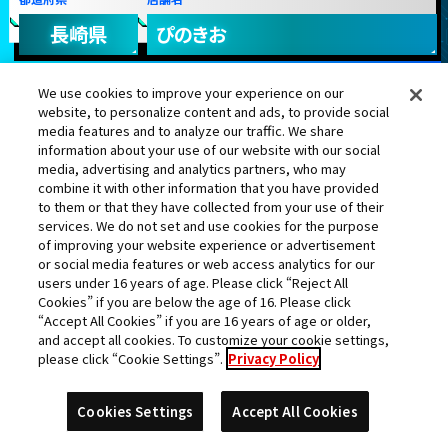
長崎県
ぴのきお
We use cookies to improve your experience on our
website, to personalize content and ads, to provide social
media features and to analyze our traffic. We share
information about your use of our website with our social
media, advertising and analytics partners, who may
ベジット
ベジータ
セル
ミラ
combine it with other information that you have provided
to them or that they have collected from your use of their
services. We do not set and use cookies for the purpose
of improving your website experience or advertisement
or social media features or web access analytics for our
users under 16 years of age. Please click “Reject All
ミラ
ジレン
ミスター・サタン
Cookies” if you are below the age of 16. Please click
“Accept All Cookies” if you are 16 years of age or older,
ランク更新日:2023年04月29日
and accept all cookies. To customize your cookie settings,
please click “Cookie Settings”.
Privacy Policy
26
ユキ
Cookies Settings
Accept All Cookies
位