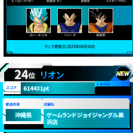
ヒーローアバター
孫悟空：ゼノ
孫悟空
ミスター・サタン
ゴジータ：ＵＭ
ベジータ
孫悟空
ランク更新日:2023年04月30日
24
リオン
位
★
獲得数
614431pt
スコア
都道府県
店舗名
沖縄県
ゲームランドジョイジャングル美
浜店