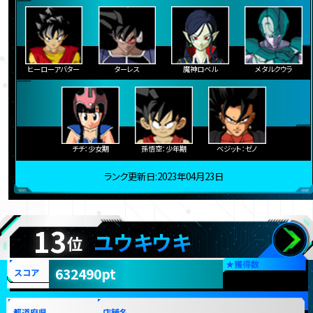
ヒーローアバター
ターレス
魔神ロベル
メタルクウラ
チチ：少女期
孫悟空：少年期
ベジット：ゼノ
ランク更新日:2023年04月23日
13
ユウキウキ
位
★
獲得数
632490pt
スコア
都道府県
店舗名