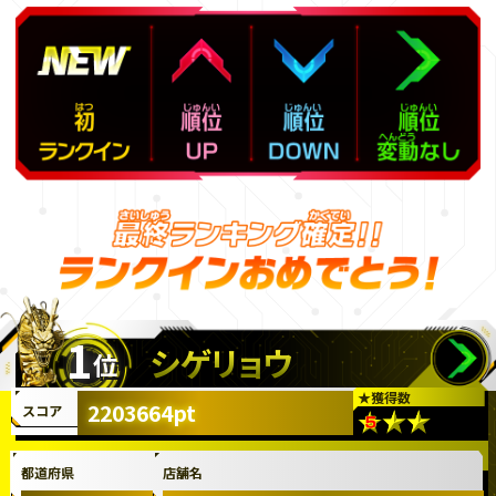
1
シゲリョウ
位
★
獲得数
2203664pt
スコア
都道府県
店舗名