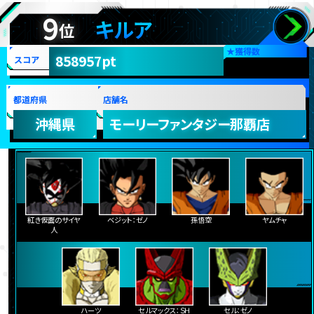
9
キルア
位
★
獲得数
858957pt
スコア
都道府県
店舗名
沖縄県
モーリーファンタジー那覇店
紅き仮面のサイヤ
ベジット：ゼノ
孫悟空
ヤムチャ
人
ハーツ
セルマックス：ＳＨ
セル：ゼノ