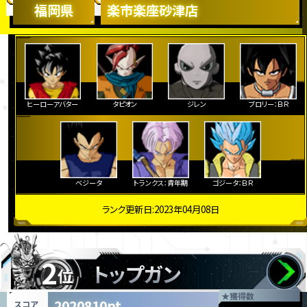
福岡県
楽市楽座砂津店
ヒーローアバター
タピオン
ジレン
ブロリー：ＢＲ
ベジータ
トランクス：青年期
ゴジータ：ＢＲ
ランク更新日:2023年04月08日
2
トップガン
位
★
獲得数
2020810pt
スコア