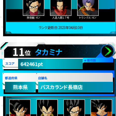
孫悟飯：ゼノ
人造人間１７号
トランクス：ゼノ
ランク更新日:2023年04月10日
11
タカミナ
位
★
獲得数
642461pt
スコア
都道府県
店舗名
熊本県
パスカランド長嶺店