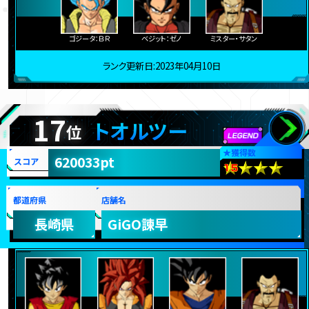
ゴジータ：ＢＲ
ベジット：ゼノ
ミスター・サタン
ランク更新日:2023年04月10日
17
トオルツー
位
★
獲得数
620033pt
スコア
都道府県
店舗名
長崎県
GiGO諫早