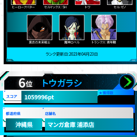
ヒーローアバター
セルマックス：ＳＨ
トワ
セル：ゼノ
黒衣の未来戦士
魔神ロベル
トランクス：青年期
ランク更新日:2023年04月23日
6
トウガラシ
位
★
獲得数
1059996pt
スコア
都道府県
店舗名
沖縄県
マンガ倉庫 浦添店