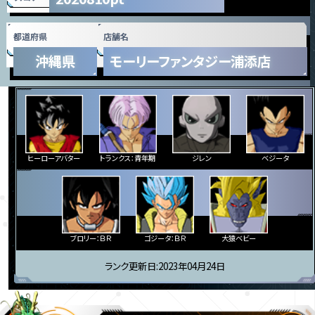
都道府県
店舗名
沖縄県
モーリーファンタジー浦添店
ヒーローアバター
トランクス：青年期
ジレン
ベジータ
ブロリー：ＢＲ
ゴジータ：ＢＲ
大猿ベビー
ランク更新日:2023年04月24日