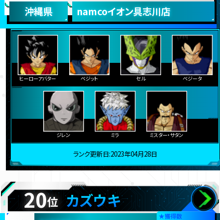
沖縄県
namcoイオン具志川店
ヒーローアバター
ベジット
セル
ベジータ
ジレン
ミラ
ミスター・サタン
ランク更新日:2023年04月28日
20
カズウキ
位
★
獲得数