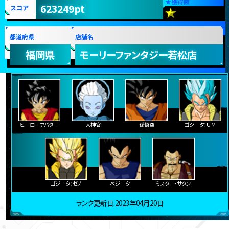
★
獲得数
623249pt
スコア
都道府県
店舗名
福岡県
モーリーファンタジー若松店
ヒーローアバター
大神官
孫悟空
ゴジータ：ＵＭ
ゴジータ：ゼノ
ベジータ
ミスター・サタン
ランク更新日:2023年04月20日