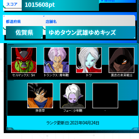
1015608pt
スコア
都道府県
店舗名
佐賀県
ゆめタウン武雄ゆめキッズ
セルマックス：ＳＨ
トランクス：青年期
トワ
黒衣の未来戦士
孫悟空
フュー：少年期
-
ランク更新日:2023年04月24日