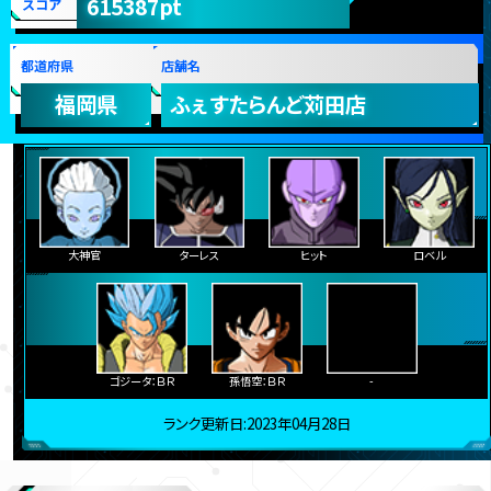
615387pt
スコア
都道府県
店舗名
福岡県
ふぇすたらんど苅田店
大神官
ターレス
ヒット
ロベル
ゴジータ：ＢＲ
孫悟空：ＢＲ
-
ランク更新日:2023年04月28日