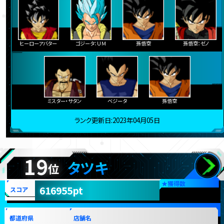
ヒーローアバター
ゴジータ：ＵＭ
孫悟空
孫悟空：ゼノ
ミスター・サタン
ベジータ
孫悟空
ランク更新日:2023年04月05日
19
タツキ
位
★
獲得数
616955pt
スコア
都道府県
店舗名