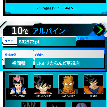
ランク更新日:2023年04月27日
10
アルパイン
位
★
獲得数
802973pt
スコア
都道府県
店舗名
福岡県
ふぇすたらんど高須店
チチ：少女期
孫悟空：少年期
人造人間８号
孫悟空