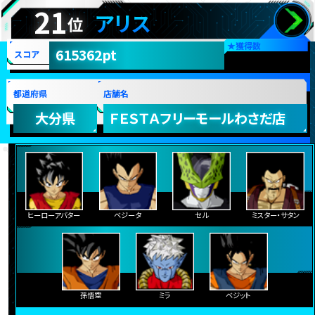
21
アリス
位
★
獲得数
615362pt
スコア
都道府県
店舗名
大分県
ＦＥＳＴＡフリーモールわさだ店
ヒーローアバター
ベジータ
セル
ミスター・サタン
孫悟空
ミラ
ベジット