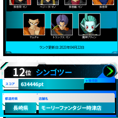
孫悟空：ゼノ
ベジータ：ゼノ
孫悟飯：ゼノ
孫悟空
ヤムチャ
トランクス：ゼノ
魔神プティン
ランク更新日:2023年04月22日
12
シンゴツー
位
★
獲得数
634446pt
スコア
都道府県
店舗名
長崎県
モーリーファンタジー時津店