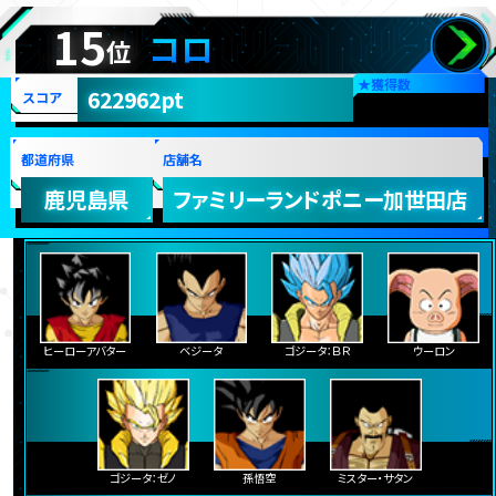
15
コロ
位
★
獲得数
622962pt
スコア
都道府県
店舗名
鹿児島県
ファミリーランドポニー加世田店
ヒーローアバター
ベジータ
ゴジータ：ＢＲ
ウーロン
ゴジータ：ゼノ
孫悟空
ミスター・サタン