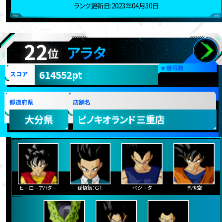
ランク更新日:2023年04月30日
22
アラタ
位
★
獲得数
614552pt
スコア
都道府県
店舗名
大分県
ピノキオランド三重店
ヒーローアバター
孫悟飯：ＧＴ
ベジータ
孫悟空