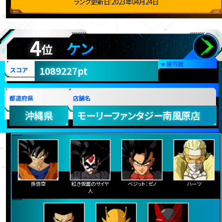
ランク更新日:2023年04月24日
4
ケン
位
★
獲得数
1089227pt
スコア
都道府県
店舗名
沖縄県
モーリーファンタジー南風原店
孫悟空
紅き仮面のサイヤ
ベジット：ゼノ
ハーツ
人