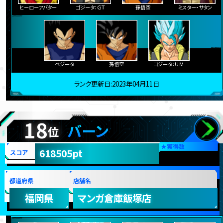
ヒーローアバター
ゴジータ：ＧＴ
孫悟空
ミスター・サタン
ベジータ
孫悟空
ゴジータ：ＵＭ
ランク更新日:2023年04月11日
18
バーン
位
★
獲得数
618505pt
スコア
都道府県
店舗名
福岡県
マンガ倉庫飯塚店