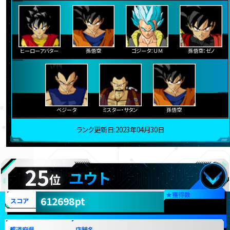
ヒーローアバター
孫悟空
ゴジータ：ＵＭ
孫悟空：ゼノ
ベジータ
ミスター・サタン
孫悟空
ランク更新日:2023年04月30日
25
ユウト
位
★
獲得数
612698pt
スコア
都道府県
店舗名