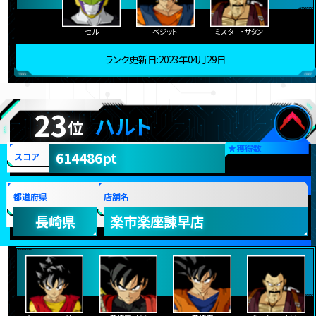
セル
ベジット
ミスター・サタン
ランク更新日:2023年04月29日
23
ハルト
位
★
獲得数
614486pt
スコア
都道府県
店舗名
長崎県
楽市楽座諫早店