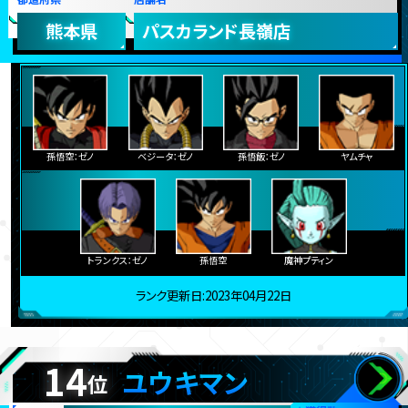
熊本県
パスカランド長嶺店
孫悟空：ゼノ
ベジータ：ゼノ
孫悟飯：ゼノ
ヤムチャ
トランクス：ゼノ
孫悟空
魔神プティン
ランク更新日:2023年04月22日
14
ユウキマン
位