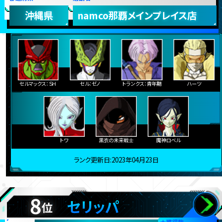
沖縄県
namco那覇メインプレイス店
セルマックス：ＳＨ
セル：ゼノ
トランクス：青年期
ハーツ
トワ
黒衣の未来戦士
魔神ロベル
ランク更新日:2023年04月23日
8
セリッパ
位
★
獲得数