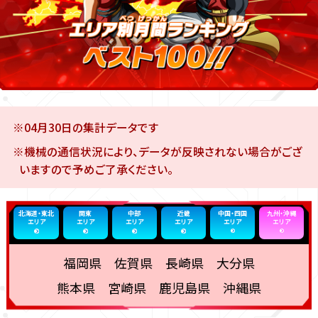
※04月30日の集計データです
※機械の通信状況により、データが反映されない場合がござ
いますので予めご了承ください。
北海道・東北
関東
中部
近畿
中国・四国
九州・沖縄
エリア
エリア
エリア
エリア
エリア
エリア
福岡県 佐賀県 長崎県 大分県
熊本県 宮崎県 鹿児島県 沖縄県