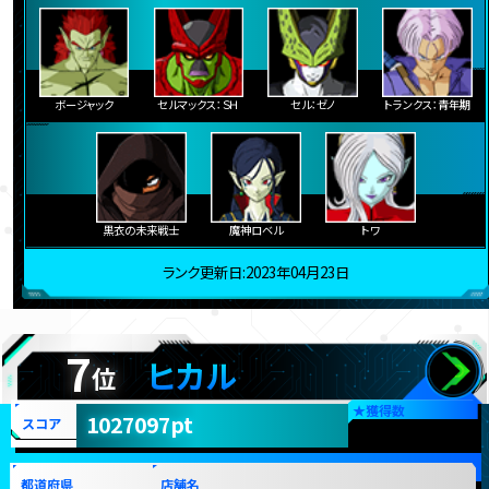
ボージャック
セルマックス：ＳＨ
セル：ゼノ
トランクス：青年期
黒衣の未来戦士
魔神ロベル
トワ
ランク更新日:2023年04月23日
7
ヒカル
位
★
獲得数
1027097pt
スコア
都道府県
店舗名