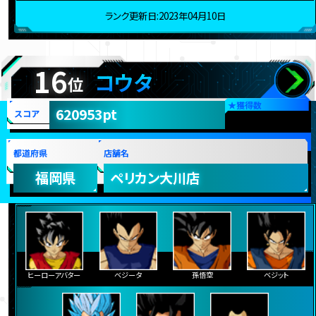
ランク更新日:2023年04月10日
16
コウタ
位
★
獲得数
620953pt
スコア
都道府県
店舗名
福岡県
ペリカン大川店
ヒーローアバター
ベジータ
孫悟空
ベジット