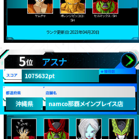
ヤムチャ
オレンジピッコロ：
セルマックス：ＳＨ
ＳＨ
ランク更新日:2023年04月20日
5
アスナ
位
★
獲得数
1075632pt
スコア
都道府県
店舗名
沖縄県
namco那覇メインプレイス店