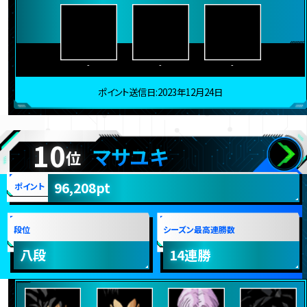
-
-
-
ポイント送信日:2023年12月24日
10
マサユキ
位
96,208pt
ポイント
段位
シーズン最高連勝数
八段
14
連勝