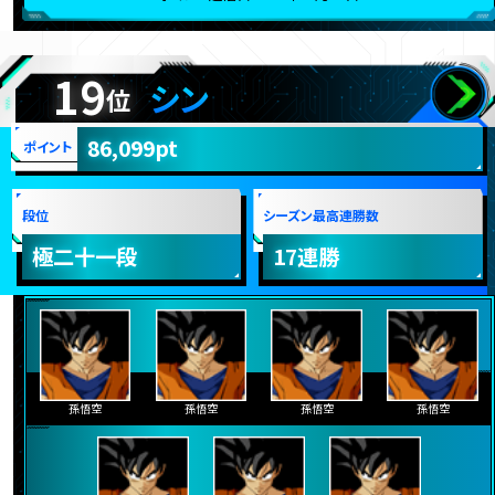
19
シン
位
86,099pt
ポイント
段位
シーズン最高連勝数
極二十一段
17
連勝
孫悟空
孫悟空
孫悟空
孫悟空