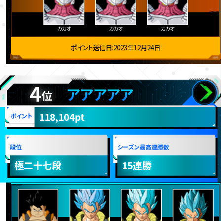
カカオ
カカオ
カカオ
ポイント送信日:2023年12月24日
4
アアアアア
位
118,104pt
ポイント
段位
シーズン最高連勝数
極二十七段
15
連勝