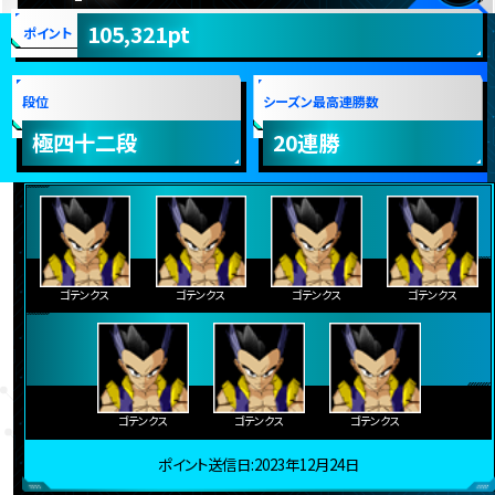
105,321pt
ポイント
段位
シーズン最高連勝数
極四十二段
20
連勝
ゴテンクス
ゴテンクス
ゴテンクス
ゴテンクス
ゴテンクス
ゴテンクス
ゴテンクス
ポイント送信日:2023年12月24日