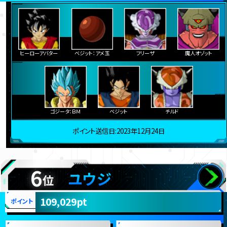
ヒーローアバター
ベジット：アメ玉
フリーザ
魔人オゾット
ゴジータ：ＢＭ
ベジット
チルド
ポイント送信日:2023年12月24日
6
ユウジ
位
109,029pt
ポイント