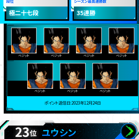
段位
シーズン最高連勝数
極二十七段
35
連勝
ベジット
ベジット
ベジット
ベジット
ベジット
ベジット
ベジット
ポイント送信日:2023年12月24日
23
ユウシン
位