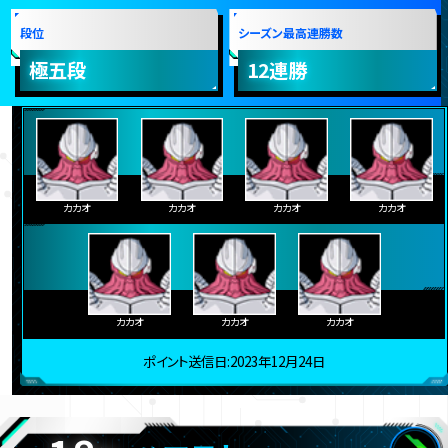
段位
シーズン最高連勝数
極五段
12
連勝
カカオ
カカオ
カカオ
カカオ
カカオ
カカオ
カカオ
ポイント送信日:2023年12月24日