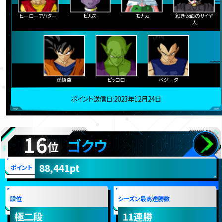
ヒーローアバター
ビルス
モナカ
紅き仮面のサイヤ
人
孫悟空
ピッコロ
ベジータ
ポイント送信日:2023年12月24日
16
ゴクウ
位
88,441pt
ポイント
段位
シーズン最高連勝数
極二段
11
連勝