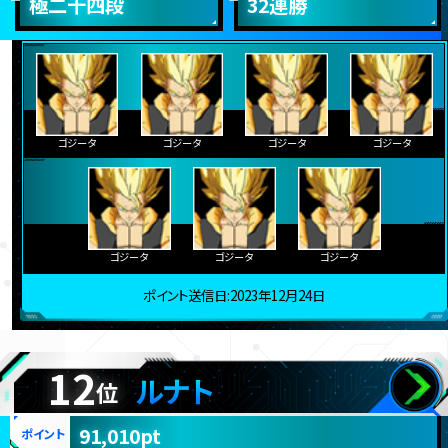
極二十四段
32
連勝
ゴジータ
ゴジータ
ゴジータ
ゴジータ
ゴジータ
ゴジータ
ゴジータ
ポイント送信日:2023年12月24日
12
ルナト
位
91,010pt
ポイント