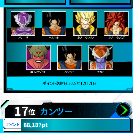
フリーザ
ベジット
ゴジータ：ゼノ
ゴジータ：ＧＴ
魔人オゾット
ベジット
チルド
ポイント送信日:2023年12月21日
17
カンツー
位
88,187pt
ポイント