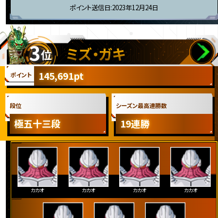
ポイント送信日:2023年12月24日
3
ミズ・ガキ
位
145,691pt
ポイント
段位
シーズン最高連勝数
極五十三段
19
連勝
カカオ
カカオ
カカオ
カカオ