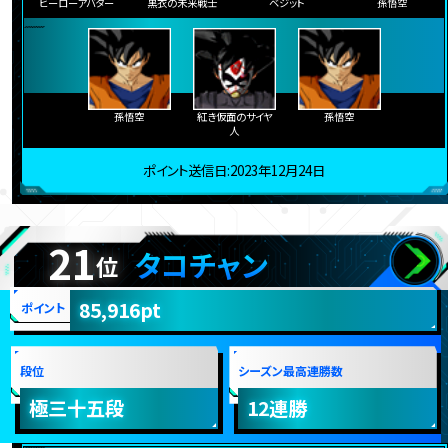
ヒーローアバター
黒衣の未来戦士
ベジット
孫悟空
孫悟空
紅き仮面のサイヤ
孫悟空
人
ポイント送信日:2023年12月24日
21
タコチャン
位
85,916pt
ポイント
段位
シーズン最高連勝数
極三十五段
12
連勝