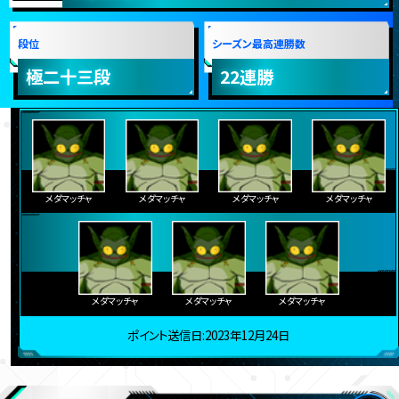
段位
シーズン最高連勝数
極二十三段
22
連勝
メダマッチャ
メダマッチャ
メダマッチャ
メダマッチャ
メダマッチャ
メダマッチャ
メダマッチャ
ポイント送信日:2023年12月24日