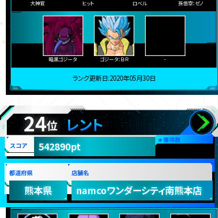
大神官
ヒット
ロベル
孫悟空：ゼノ
暗黒ゴジータ
ゴジータ：ＢＲ
-
ランク更新日:2020年05月30日
24
レント
位
★
獲得数
542890pt
スコア
都道府県
店舗名
熊本県
namcoワンダーシティ南熊本店