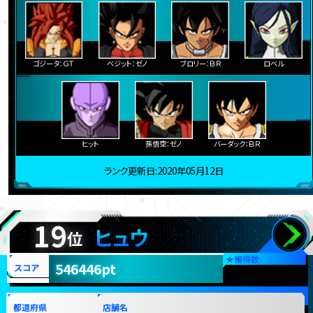
ゴジータ：ＧＴ
ベジット：ゼノ
ブロリー：ＢＲ
ロベル
ヒット
孫悟空：ゼノ
バーダック：ＢＲ
ランク更新日:2020年05月12日
19
ヒュウ
位
★
獲得数
546446pt
スコア
都道府県
店舗名