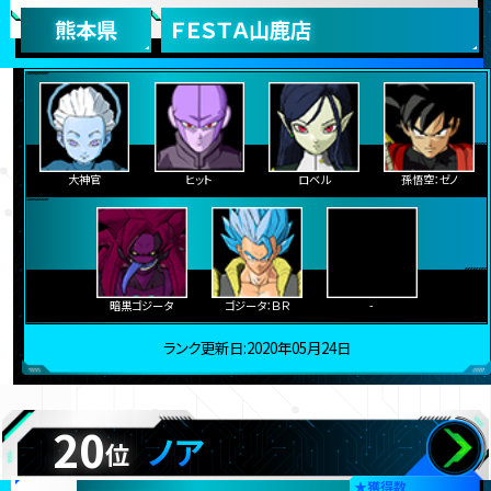
熊本県
ＦＥＳＴＡ山鹿店
大神官
ヒット
ロベル
孫悟空：ゼノ
暗黒ゴジータ
ゴジータ：ＢＲ
-
ランク更新日:2020年05月24日
20
ノア
位
★
獲得数