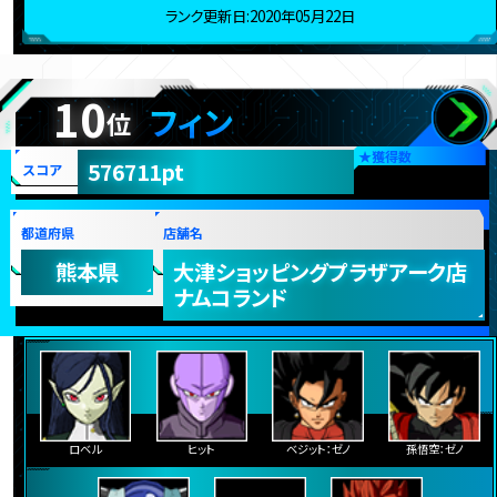
ランク更新日:2020年05月22日
10
フィン
位
★
獲得数
576711pt
スコア
都道府県
店舗名
熊本県
大津ショッピングプラザアーク店
ナムコランド
ロベル
ヒット
ベジット：ゼノ
孫悟空：ゼノ