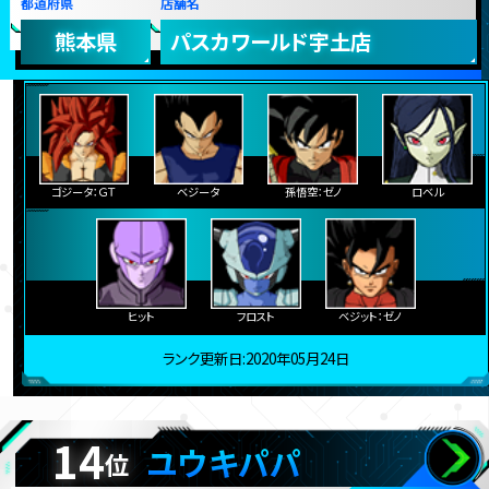
都道府県
店舗名
熊本県
パスカワールド宇土店
ゴジータ：ＧＴ
ベジータ
孫悟空：ゼノ
ロベル
ヒット
フロスト
ベジット：ゼノ
ランク更新日:2020年05月24日
14
ユウキパパ
位