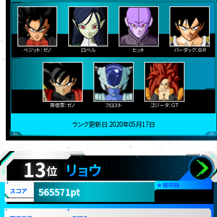
ベジット：ゼノ
ロベル
ヒット
バーダック：ＢＲ
孫悟空：ゼノ
フロスト
ゴジータ：ＧＴ
ランク更新日:2020年05月17日
13
リョウ
位
★
獲得数
565571pt
スコア