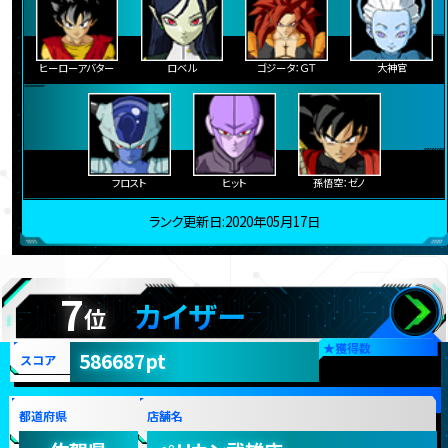
ヒーローアバター
ロベル
ゴジータ：ＧＴ
大神官
フロスト
ヒット
孫悟空：ゼノ
ランク更新日:2020年05月17日
7
カイザー
位
★
獲得数
586687pt
スコア
都道府県
店舗名