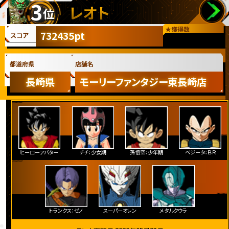
3
レオト
位
★
獲得数
732435pt
スコア
都道府県
店舗名
長崎県
モーリーファンタジー東長崎店
ヒーローアバター
チチ：少女期
孫悟空：少年期
ベジータ：ＢＲ
トランクス：ゼノ
スーパーオレン
メタルクウラ