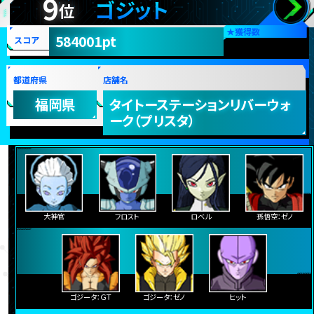
9
ゴジット
位
★
獲得数
584001pt
スコア
都道府県
店舗名
福岡県
タイトーステーションリバーウォ
ーク（プリスタ）
大神官
フロスト
ロベル
孫悟空：ゼノ
ゴジータ：ＧＴ
ゴジータ：ゼノ
ヒット