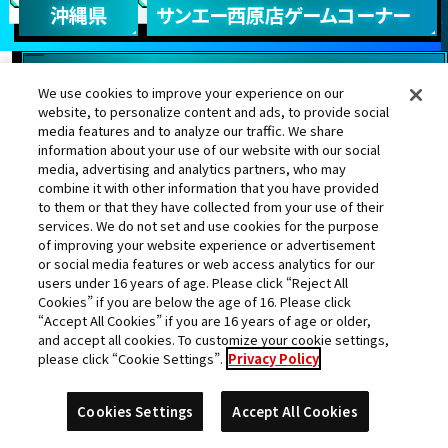
沖縄県
サンエー西原店ゲームコーナー
We use cookies to improve your experience on our
website, to personalize content and ads, to provide social
media features and to analyze our traffic. We share
information about your use of our website with our social
大神官
ロベル
ヒット
暗黒ゴジータ
media, advertising and analytics partners, who may
combine it with other information that you have provided
to them or that they have collected from your use of their
services. We do not set and use cookies for the purpose
of improving your website experience or advertisement
or social media features or web access analytics for our
孫悟空：ゼノ
ゴジータ：ＢＲ
-
users under 16 years of age. Please click “Reject All
Cookies” if you are below the age of 16. Please click
ランク更新日:2020年05月22日
“Accept All Cookies” if you are 16 years of age or older,
and accept all cookies. To customize your cookie settings,
please click “Cookie Settings”.
Privacy Policy
26
アイト
位
Cookies Settings
Accept All Cookies
★
獲得数
542221pt
スコア