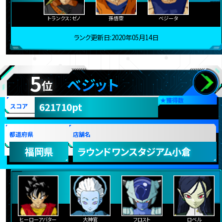
トランクス：ゼノ
孫悟空
ベジータ
ランク更新日:2020年05月14日
5
ベジット
位
★
獲得数
621710pt
スコア
都道府県
店舗名
福岡県
ラウンドワンスタジアム小倉
ヒーローアバター
大神官
フロスト
ロベル