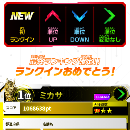
1
ミカサ
位
★
獲得数
1068638pt
スコア
都道府県
店舗名