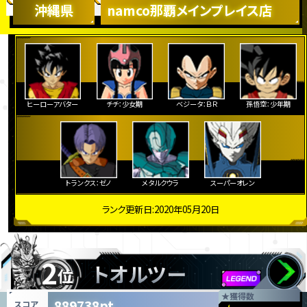
沖縄県
namco那覇メインプレイス店
ヒーローアバター
チチ：少女期
ベジータ：ＢＲ
孫悟空：少年期
トランクス：ゼノ
メタルクウラ
スーパーオレン
ランク更新日:2020年05月20日
2
トオルツー
位
★
獲得数
889738pt
スコア