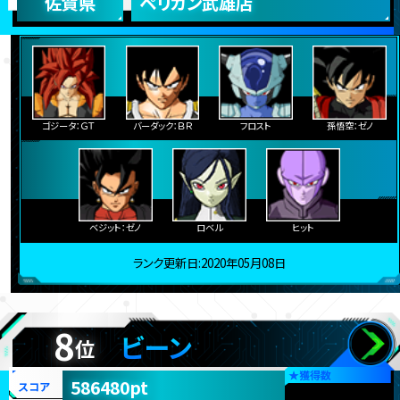
佐賀県
ペリカン武雄店
ゴジータ：ＧＴ
バーダック：ＢＲ
フロスト
孫悟空：ゼノ
ベジット：ゼノ
ロベル
ヒット
ランク更新日:2020年05月08日
8
ビーン
位
★
獲得数
586480pt
スコア