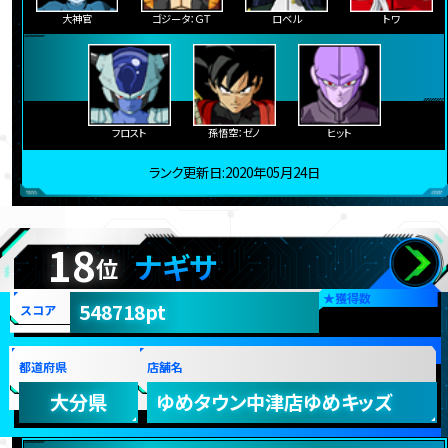
大神官
ゴジータ：ＧＴ
ロベル
トワ
フロスト
孫悟空：ゼノ
ヒット
ランク更新日:2020年05月24日
18
ナギサ
位
★
獲得数
548718pt
スコア
都道府県
店舗名
大分県
ゆめタウン中津店ゆめキッズ