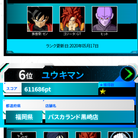
孫悟空：ゼノ
ゴジータ：ＧＴ
ヒット
ランク更新日:2020年05月17日
6
ユウキマン
位
★
獲得数
611686pt
スコア
都道府県
店舗名
福岡県
パスカランド黒崎店