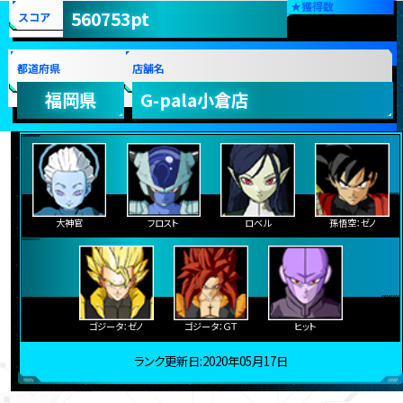
★
獲得数
560753pt
スコア
都道府県
店舗名
福岡県
G-pala小倉店
大神官
フロスト
ロベル
孫悟空：ゼノ
ゴジータ：ゼノ
ゴジータ：ＧＴ
ヒット
ランク更新日:2020年05月17日