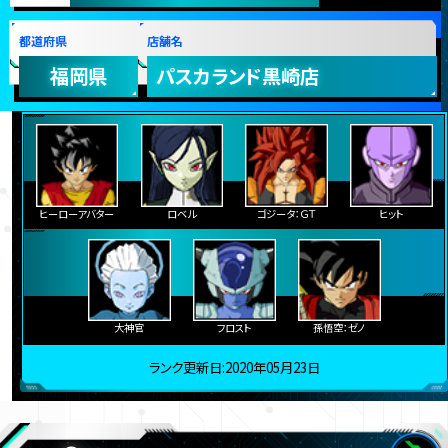
都道府県
店舗名
福岡県
パスカランド黒崎店
ヒーローアバター
ロベル
ゴジータ：ＧＴ
ヒット
大神官
フロスト
孫悟空：ゼノ
ランク更新日:2020年05月23日