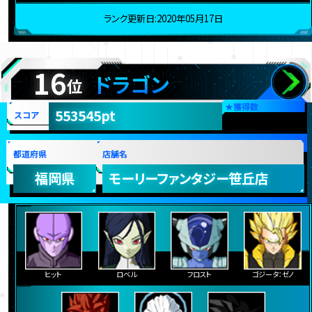
ランク更新日:2020年05月17日
16
ドラゴン
位
★
獲得数
553545pt
スコア
都道府県
店舗名
福岡県
モーリーファンタジー笹丘店
ヒット
ロベル
フロスト
ゴジータ：ゼノ