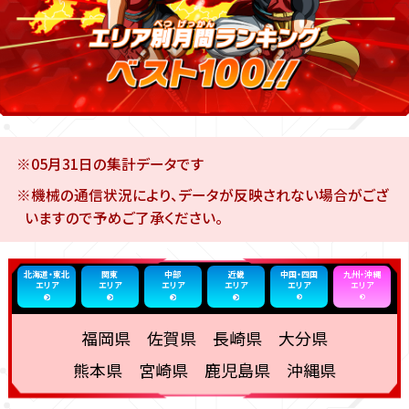
※05月31日の集計データです
※機械の通信状況により、データが反映されない場合がござ
いますので予めご了承ください。
北海道・東北
関東
中部
近畿
中国・四国
九州・沖縄
エリア
エリア
エリア
エリア
エリア
エリア
福岡県 佐賀県 長崎県 大分県
熊本県 宮崎県 鹿児島県 沖縄県