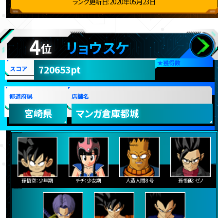
ランク更新日:2020年05月23日
4
リョウスケ
位
★
獲得数
720653pt
スコア
都道府県
店舗名
宮崎県
マンガ倉庫都城
孫悟空：少年期
チチ：少女期
人造人間８号
孫悟飯：ゼノ