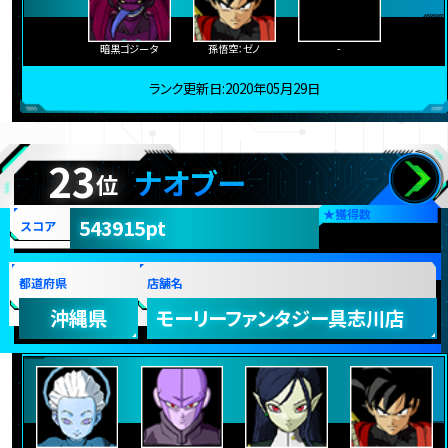
暗黒ゴジータ
孫悟空：ゼノ
-
ランク更新日:2020年05月29日
23
ナオブー
位
★
獲得数
543915pt
スコア
都道府県
店舗名
沖縄県
モーリーファンタジー具志川店