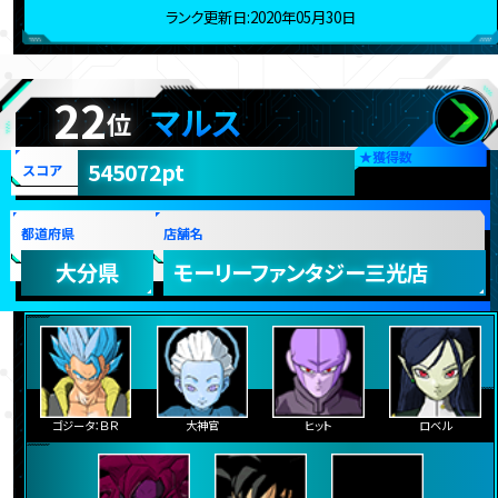
ランク更新日:2020年05月30日
22
マルス
位
★
獲得数
545072pt
スコア
都道府県
店舗名
大分県
モーリーファンタジー三光店
ゴジータ：ＢＲ
大神官
ヒット
ロベル