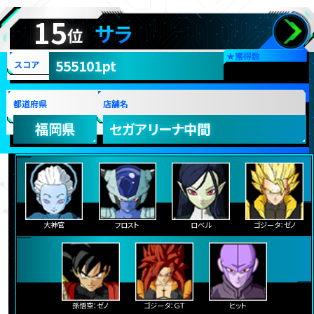
15
サラ
位
★
獲得数
555101pt
スコア
都道府県
店舗名
福岡県
セガアリーナ中間
大神官
フロスト
ロベル
ゴジータ：ゼノ
孫悟空：ゼノ
ゴジータ：ＧＴ
ヒット