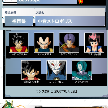
都道府県
店舗名
福岡県
小倉メトロポリス
ヒーローアバター
ベジータ：ＢＲ
トランクス：ゼノ
チチ：少女期
孫悟空：少年期
スーパーオレン
メタルクウラ
ランク更新日:2020年05月22日