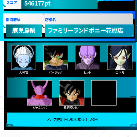
546177pt
スコア
都道府県
店舗名
鹿児島県
ファミリーランドポニー花棚店
大神官
バーダック
ヒット
ロベル
ジャネンバ
孫悟空：ゼノ
-
ランク更新日:2020年05月23日