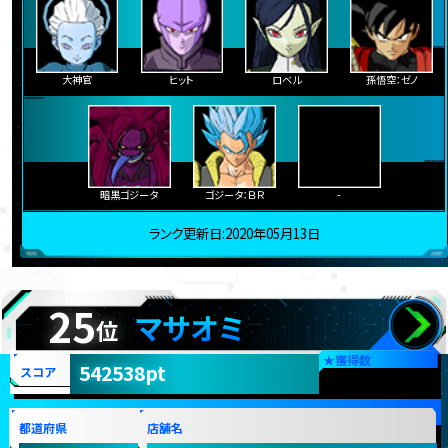
大神官
ヒット
ロベル
孫悟空：ゼノ
暗黒ゴジータ
ゴジータ：ＢＲ
-
ランク更新日:2020年05月13日
25
マサオミ
位
★
獲得数
542538pt
スコア
都道府県
店舗名