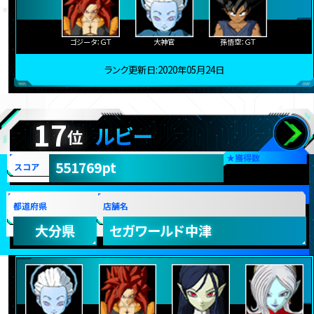
ゴジータ：ＧＴ
大神官
孫悟空：ＧＴ
ランク更新日:2020年05月24日
17
ルビー
位
★
獲得数
551769pt
スコア
都道府県
店舗名
大分県
セガワールド中津