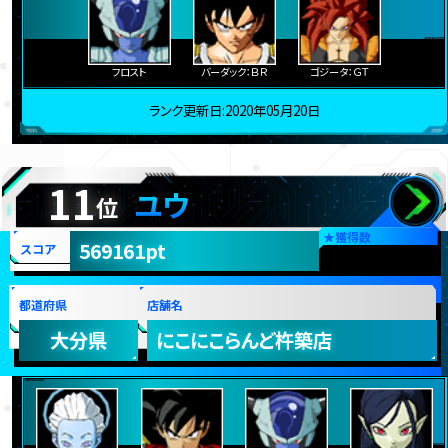
フロスト
バーダック：ＢＲ
ゴジータ：ＧＴ
ランク更新日:2020年05月20日
11
ユウ
位
★
獲得数
569161pt
スコア
都道府県
店舗名
大分県
にこにこらんど杵築店