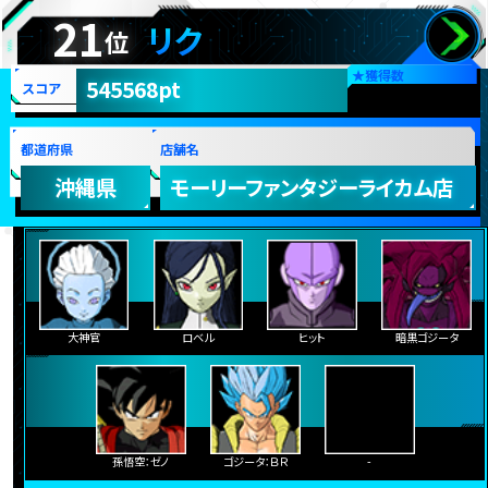
21
リク
位
★
獲得数
545568pt
スコア
都道府県
店舗名
沖縄県
モーリーファンタジーライカム店
大神官
ロベル
ヒット
暗黒ゴジータ
孫悟空：ゼノ
ゴジータ：ＢＲ
-