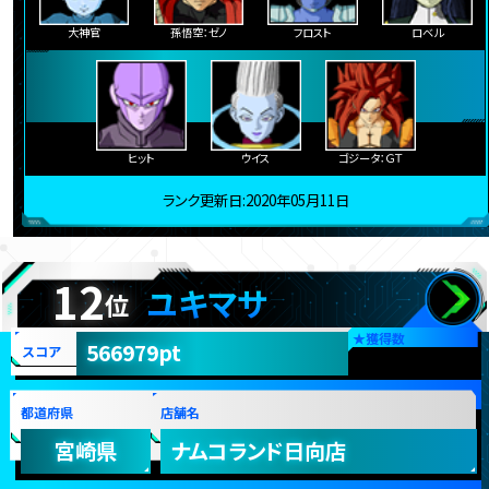
大神官
孫悟空：ゼノ
フロスト
ロベル
ヒット
ウイス
ゴジータ：ＧＴ
ランク更新日:2020年05月11日
12
ユキマサ
位
★
獲得数
566979pt
スコア
都道府県
店舗名
宮崎県
ナムコランド日向店