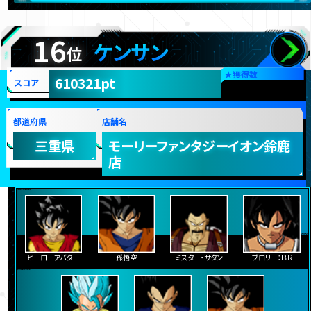
16
ケンサン
位
★
獲得数
610321pt
スコア
都道府県
店舗名
三重県
モーリーファンタジーイオン鈴鹿
店
ヒーローアバター
孫悟空
ミスター・サタン
ブロリー：ＢＲ