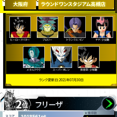
大阪府
ラウンドワンスタジアム高槻店
ヒーローアバター
ブロリー
トランクス：ゼノ
チチ：少女期
メタルクウラ
スーパーオレン
孫悟空：少年期
ランク更新日:2021年07月30日
2
フリーザ
位
★
獲得数
1018561pt
スコア