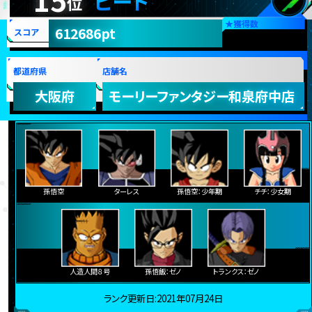
ビート
位
★
獲得数
612686pt
スコア
都道府県
店舗名
大阪府
モーリーファンタジー和泉府中店
孫悟空
ターレス
孫悟空：少年期
チチ：少女期
人造人間８号
孫悟飯：ゼノ
トランクス：ゼノ
ランク更新日:2021年07月24日