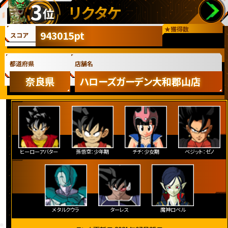
3
リクタケ
位
★
獲得数
943015pt
スコア
都道府県
店舗名
奈良県
ハローズガーデン大和郡山店
ヒーローアバター
孫悟空：少年期
チチ：少女期
ベジット：ゼノ
メタルクウラ
ターレス
魔神ロベル