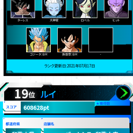
ターレス
大神官
ロベル
ヒット
ゴジータ：ＢＲ
孫悟空：ＢＲ
-
ランク更新日:2021年07月17日
19
ルイ
位
★
獲得数
608628pt
スコア
都道府県
店舗名