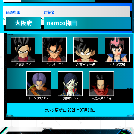
都道府県
店舗名
大阪府
namco梅田
孫悟飯：ゼノ
ベジット：ゼノ
孫悟空：少年期
チチ：少女期
トランクス：ゼノ
魔神ロベル
人造人間１７号
ランク更新日:2021年07月16日