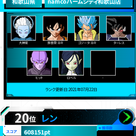
和歌山県
namcoパームシティ和歌山店
大神官
孫悟空：ＢＲ
ゴジータ：ＢＲ
ターレス
ヒット
ロベル
-
ランク更新日:2021年07月22日
20
レン
位
★
獲得数
608151pt
スコア