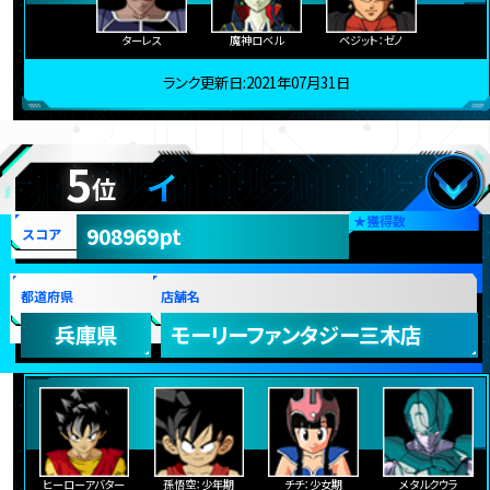
ターレス
魔神ロベル
ベジット：ゼノ
ランク更新日:2021年07月31日
5
イ
位
★
獲得数
908969pt
スコア
都道府県
店舗名
兵庫県
モーリーファンタジー三木店
ヒーローアバター
孫悟空：少年期
チチ：少女期
メタルクウラ