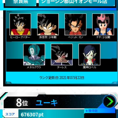
奈良県
ジョーシン郡山イオンモール店
ヒーローアバター
孫悟空：少年期
ベジット：ゼノ
チチ：少女期
メタルクウラ
ターレス
魔神ロベル
ランク更新日:2021年07月22日
8
ユーキ
位
★
獲得数
676307pt
スコア