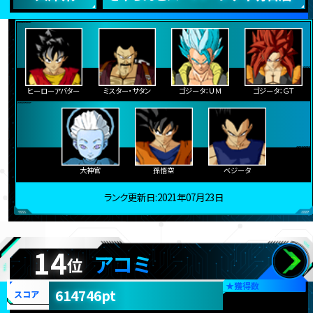
ヒーローアバター
ミスター・サタン
ゴジータ：ＵＭ
ゴジータ：ＧＴ
大神官
孫悟空
ベジータ
ランク更新日:2021年07月23日
14
アコミ
位
★
獲得数
614746pt
スコア