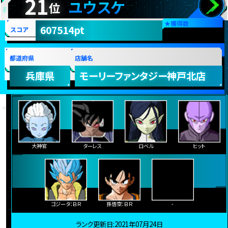
21
ユウスケ
位
★
獲得数
607514pt
スコア
都道府県
店舗名
兵庫県
モーリーファンタジー神戸北店
大神官
ターレス
ロベル
ヒット
ゴジータ：ＢＲ
孫悟空：ＢＲ
-
ランク更新日:2021年07月24日