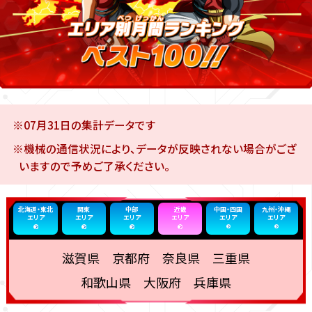
※07月31日の集計データです
※機械の通信状況により、データが反映されない場合がござ
いますので予めご了承ください。
北海道・東北
関東
中部
近畿
中国・四国
九州・沖縄
エリア
エリア
エリア
エリア
エリア
エリア
滋賀県 京都府 奈良県 三重県
和歌山県 大阪府 兵庫県