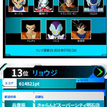
ターブル
魔神トワ
トランクス：ゼノ
フロスト
ヤムチャ
ジャコ
孫悟空
ランク更新日:2021年07月12日
13
リョウジ
位
★
獲得数
614821pt
スコア
都道府県
店舗名
兵庫県
きゃらんどスーパーシティ明石店