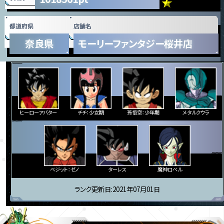
都道府県
店舗名
奈良県
モーリーファンタジー桜井店
ヒーローアバター
チチ：少女期
孫悟空：少年期
メタルクウラ
ベジット：ゼノ
ターレス
魔神ロベル
ランク更新日:2021年07月01日