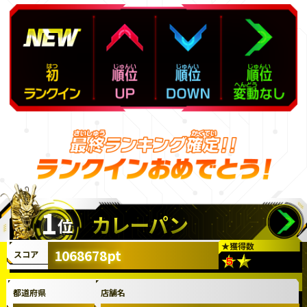
1
カレーパン
位
★
獲得数
1068678pt
スコア
都道府県
店舗名