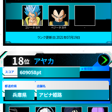
ゴジータ：ＢＲ
ベジータ：ＢＲ
-
ランク更新日:2021年07月19日
18
アヤカ
位
★
獲得数
609058pt
スコア
都道府県
店舗名
兵庫県
アピナ姫路