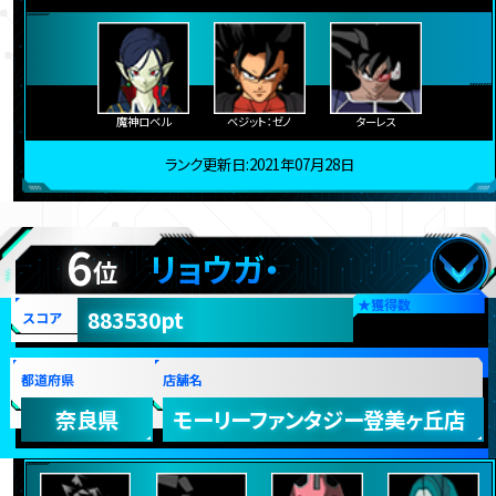
魔神ロベル
ベジット：ゼノ
ターレス
ランク更新日:2021年07月28日
6
リョウガ・
位
★
獲得数
883530pt
スコア
都道府県
店舗名
奈良県
モーリーファンタジー登美ヶ丘店