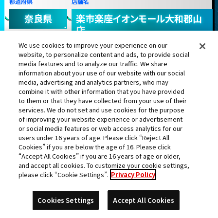
都道府県
店舗名
奈良県
楽市楽座イオンモール大和郡山
店
We use cookies to improve your experience on our
website, to personalize content and ads, to provide social
media features and to analyze our traffic. We share
information about your use of our website with our social
media, advertising and analytics partners, who may
combine it with other information that you have provided
大神官
ゴジータ：ゼノ
ゴジータ：ＵＭ
ベジータ
to them or that they have collected from your use of their
services. We do not set and use cookies for the purpose
of improving your website experience or advertisement
or social media features or web access analytics for our
users under 16 years of age. Please click “Reject All
Cookies” if you are below the age of 16. Please click
孫悟空
孫悟空
ミスター・サタン
“Accept All Cookies” if you are 16 years of age or older,
and accept all cookies. To customize your cookie settings,
ランク更新日:2021年07月21日
please click “Cookie Settings”.
Privacy Policy
Cookies Settings
Accept All Cookies
26
ガンバ