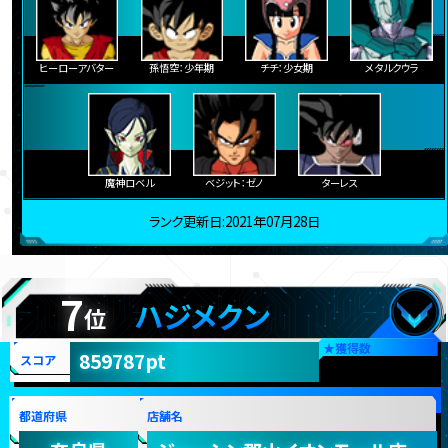
ヒーローアバター
孫悟空：少年期
チチ：少女期
メタルクウラ
魔神ロベル
ベジット：ゼノ
ターレス
ランク更新日:2021年07月28日
7
ハジメクン
位
★
獲得数
859787pt
スコア
都道府県
店舗名