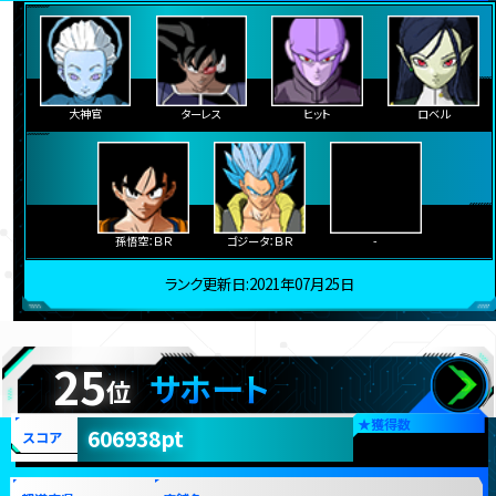
大神官
ターレス
ヒット
ロベル
孫悟空：ＢＲ
ゴジータ：ＢＲ
-
ランク更新日:2021年07月25日
25
サホート
位
★
獲得数
606938pt
スコア