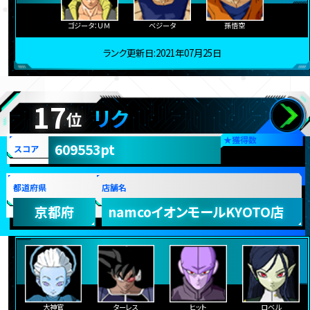
ゴジータ：ＵＭ
ベジータ
孫悟空
ランク更新日:2021年07月25日
17
リク
位
★
獲得数
609553pt
スコア
都道府県
店舗名
京都府
namcoイオンモールKYOTO店
大神官
ターレス
ヒット
ロベル