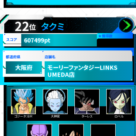
22
タクミ
位
★
獲得数
607499pt
スコア
都道府県
店舗名
大阪府
モーリーファンタジーLINKS
UMEDA店
ゴジータ：ＢＲ
大神官
ターレス
ロベル