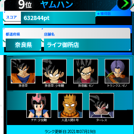
9
ヤムハン
位
★
獲得数
632844pt
スコア
都道府県
店舗名
奈良県
ライフ御所店
孫悟空
孫悟空：少年期
孫悟飯：ゼノ
トランクス：ゼノ
チチ：少女期
人造人間８号
ターレス
ランク更新日:2021年07月19日