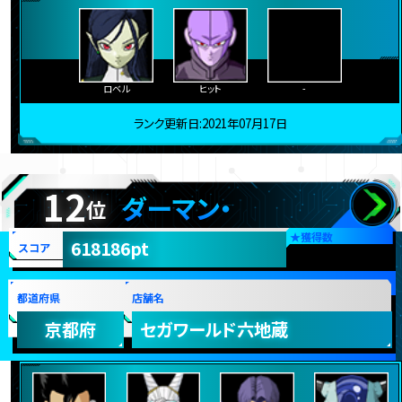
ロベル
ヒット
-
ランク更新日:2021年07月17日
12
ダーマン・
位
★
獲得数
618186pt
スコア
都道府県
店舗名
京都府
セガワールド六地蔵