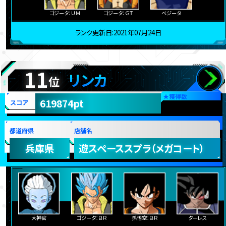
ゴジータ：ＵＭ
ゴジータ：ＧＴ
ベジータ
ランク更新日:2021年07月24日
11
リンカ
位
★
獲得数
619874pt
スコア
都道府県
店舗名
兵庫県
遊スペーススプラ（メガコート）
大神官
ゴジータ：ＢＲ
孫悟空：ＢＲ
ターレス