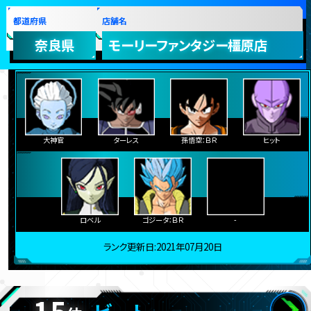
都道府県
店舗名
奈良県
モーリーファンタジー橿原店
大神官
ターレス
孫悟空：ＢＲ
ヒット
ロベル
ゴジータ：ＢＲ
-
ランク更新日:2021年07月20日
15