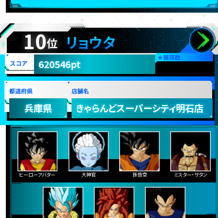
10
リョウタ
位
★
獲得数
620546pt
スコア
都道府県
店舗名
兵庫県
きゃらんどスーパーシティ明石店
ヒーローアバター
大神官
孫悟空
ミスター・サタン