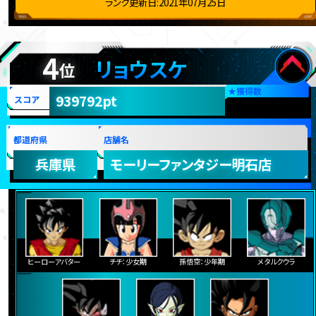
ランク更新日:2021年07月25日
4
リョウスケ
位
★
獲得数
939792pt
スコア
都道府県
店舗名
兵庫県
モーリーファンタジー明石店
ヒーローアバター
チチ：少女期
孫悟空：少年期
メタルクウラ