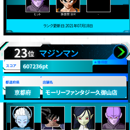
ヒット
孫悟空：ＢＲ
-
ランク更新日:2021年07月18日
23
マジンマン
位
★
獲得数
607236pt
スコア
都道府県
店舗名
京都府
モーリーファンタジー久御山店