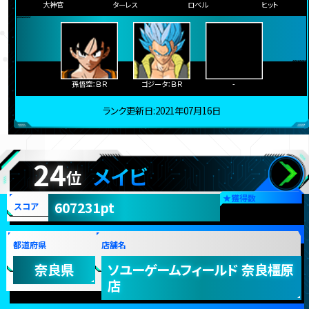
大神官
ターレス
ロベル
ヒット
孫悟空：ＢＲ
ゴジータ：ＢＲ
-
ランク更新日:2021年07月16日
24
メイビ
位
★
獲得数
607231pt
スコア
都道府県
店舗名
奈良県
ソユーゲームフィールド 奈良橿原
店