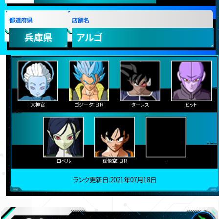
都道府県
店舗名
兵庫県
アルゴ
大神官
ゴジータ：ＢＲ
ターレス
ヒット
ロベル
孫悟空：ＢＲ
-
ランク更新日:2021年07月18日