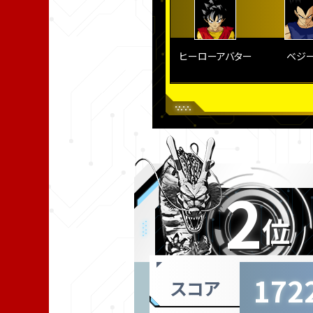
ヒーローアバター
ベジ
2
位
172
スコア