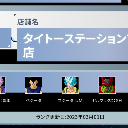
店舗名
タイトーステーション
店
ス：青年
ベジータ
ゴジータ：ＵＭ
セルマックス：ＳＨ
ランク更新日:2023年03月01日