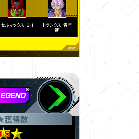
セルマックス：ＳＨ
トランクス：青年
期
★
獲得数