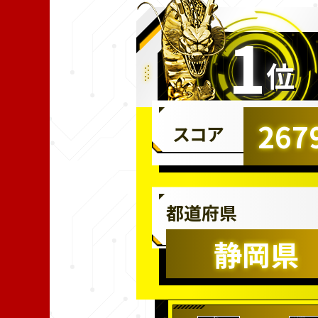
1
位
267
スコア
都道府県
静岡県