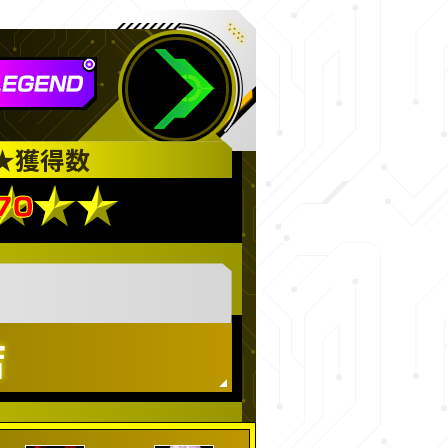
★
獲得数
店