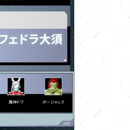
フェドラ大須
魔神トワ
ボージャック