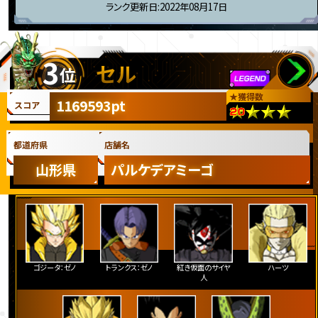
ランク更新日:2022年08月17日
3
セル
位
★
獲得数
1169593pt
スコア
都道府県
店舗名
山形県
パルケデアミーゴ
ゴジータ：ゼノ
トランクス：ゼノ
紅き仮面のサイヤ
ハーツ
人