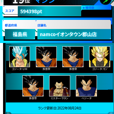
★
獲得数
594398pt
スコア
都道府県
店舗名
福島県
namcoイオンタウン郡山店
ゴジータ：ＵＭ
孫悟空
孫悟空
ゴジータ：ゼノ
孫悟空
ミスター・サタン
ベジータ
ランク更新日:2022年08月24日