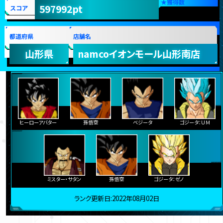
★
獲得数
597992pt
スコア
都道府県
店舗名
山形県
namcoイオンモール山形南店
ヒーローアバター
孫悟空
ベジータ
ゴジータ：ＵＭ
ミスター・サタン
孫悟空
ゴジータ：ゼノ
ランク更新日:2022年08月02日