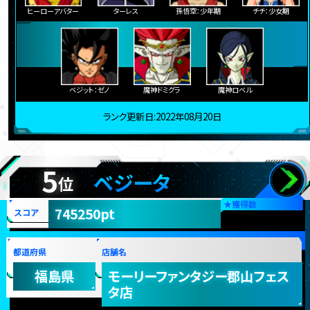
ヒーローアバター
ターレス
孫悟空：少年期
チチ：少女期
ベジット：ゼノ
魔神ドミグラ
魔神ロベル
ランク更新日:2022年08月20日
5
ベジータ
位
★
獲得数
745250pt
スコア
都道府県
店舗名
福島県
モーリーファンタジー郡山フェス
タ店