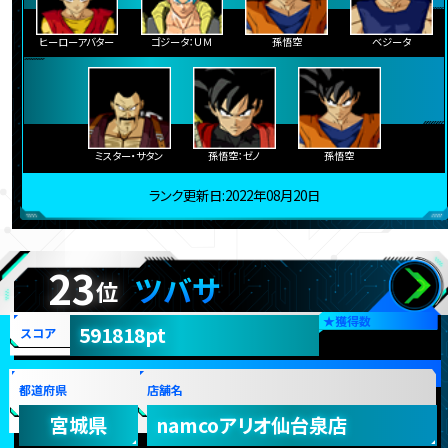
ヒーローアバター
ゴジータ：ＵＭ
孫悟空
ベジータ
ミスター・サタン
孫悟空：ゼノ
孫悟空
ランク更新日:2022年08月20日
23
ツバサ
位
★
獲得数
591818pt
スコア
都道府県
店舗名
宮城県
namcoアリオ仙台泉店