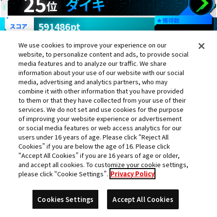
25
ダイキ
位
★
獲得数
591486pt
スコア
We use cookies to improve your experience on our
都道府県
店舗名
website, to personalize content and ads, to provide social
media features and to analyze our traffic. We share
秋田県
モーリーファンタジー大曲店
information about your use of our website with our social
media, advertising and analytics partners, who may
combine it with other information that you have provided
to them or that they have collected from your use of their
services. We do not set and use cookies for the purpose
of improving your website experience or advertisement
or social media features or web access analytics for our
users under 16 years of age. Please click “Reject All
ヒーローアバター
孫悟空
孫悟空：ゼノ
孫悟空
Cookies” if you are below the age of 16. Please click
“Accept All Cookies” if you are 16 years of age or older,
and accept all cookies. To customize your cookie settings,
please click “Cookie Settings”.
Privacy Policy
ミスター・サタン
ゴジータ：ＵＭ
ベジータ
Cookies Settings
Accept All Cookies
ランク更新日:2022年08月05日