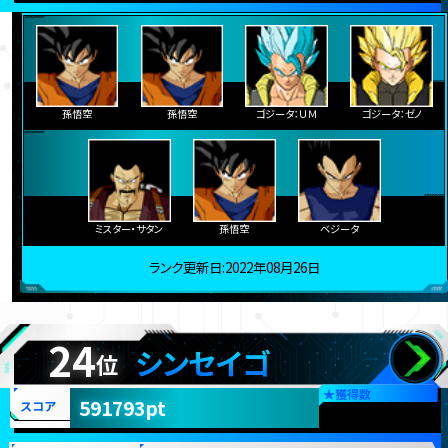
孫悟空
孫悟空
ゴジータ：ＵＭ
ゴジータ：ゼノ
ミスター・サタン
孫悟空
ベジータ
ランク更新日:2022年08月26日
24
シンセイゴ
位
★
獲得数
591793pt
スコア