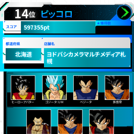
14
ピッコロ
位
★
獲得数
597355pt
スコア
都道府県
店舗名
北海道
ヨドバシカメラマルチメディア札
幌
ヒーローアバター
ゴジータ：ＵＭ
ベジータ
孫悟空