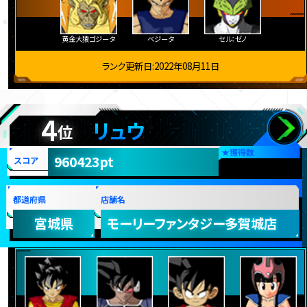
黄金大猿ゴジータ
ベジータ
セル：ゼノ
ランク更新日:2022年08月11日
4
リュウ
位
★
獲得数
960423pt
スコア
都道府県
店舗名
宮城県
モーリーファンタジー多賀城店