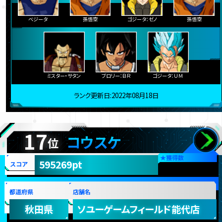
ベジータ
孫悟空
ゴジータ：ゼノ
孫悟空
ミスター・サタン
ブロリー：ＢＲ
ゴジータ：ＵＭ
ランク更新日:2022年08月18日
17
コウスケ
位
★
獲得数
595269pt
スコア
都道府県
店舗名
秋田県
ソユーゲームフィールド能代店