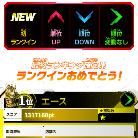
1
エース
位
★
獲得数
1317160pt
スコア
都道府県
店舗名