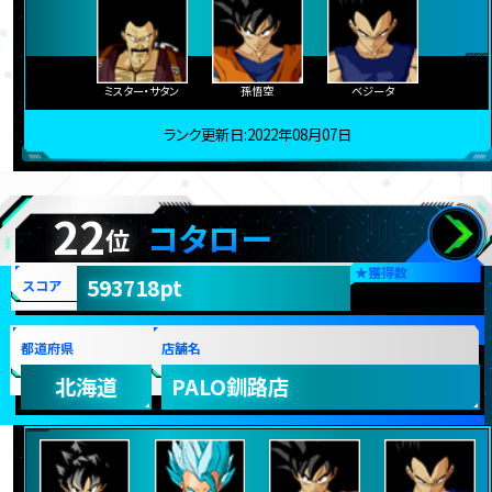
ミスター・サタン
孫悟空
ベジータ
ランク更新日:2022年08月07日
22
コタロー
位
★
獲得数
593718pt
スコア
都道府県
店舗名
北海道
PALO釧路店