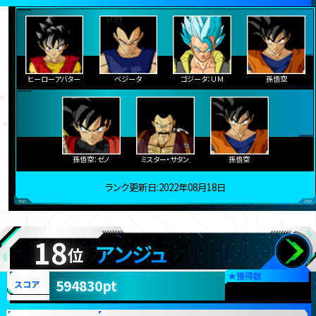
ヒーローアバター
ベジータ
ゴジータ：ＵＭ
孫悟空
孫悟空：ゼノ
ミスター・サタン
孫悟空
ランク更新日:2022年08月18日
18
アンジュ
位
★
獲得数
594830pt
スコア