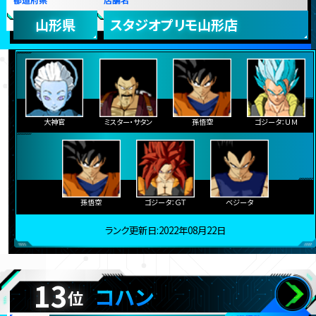
山形県
スタジオプリモ山形店
大神官
ミスター・サタン
孫悟空
ゴジータ：ＵＭ
孫悟空
ゴジータ：ＧＴ
ベジータ
ランク更新日:2022年08月22日
13
コハン
位