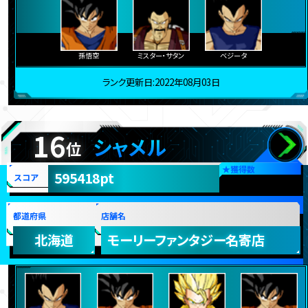
孫悟空
ミスター・サタン
ベジータ
ランク更新日:2022年08月03日
16
シャメル
位
★
獲得数
595418pt
スコア
都道府県
店舗名
北海道
モーリーファンタジー名寄店