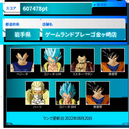
★
獲得数
607478pt
スコア
都道府県
店舗名
岩手県
ゲームランドプレーゴ金ヶ崎店
ベジータ
ゴジータ：ＵＭ
ミスター・サタン
孫悟空
ハーツ
ゴジータ：ＢＭ
孫悟空
ランク更新日:2022年08月20日