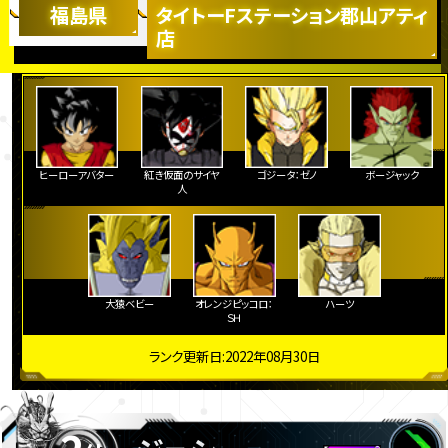
福島県
タイトーFステーション郡山アティ
店
ヒーローアバター
紅き仮面のサイヤ
ゴジータ：ゼノ
ボージャック
人
大猿ベビー
オレンジピッコロ：
ハーツ
ＳＨ
ランク更新日:2022年08月30日