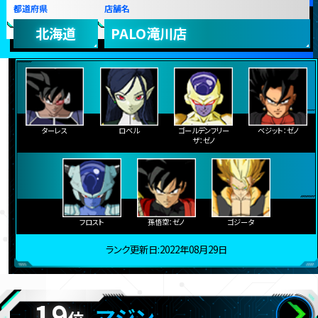
都道府県
店舗名
北海道
PALO滝川店
ターレス
ロベル
ゴールデンフリー
ベジット：ゼノ
ザ：ゼノ
フロスト
孫悟空：ゼノ
ゴジータ
ランク更新日:2022年08月29日
19
マジン
位