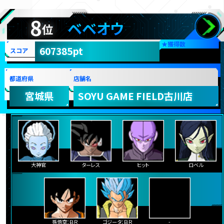
8
ベベオウ
位
★
獲得数
607385pt
スコア
都道府県
店舗名
宮城県
SOYU GAME FIELD古川店
大神官
ターレス
ヒット
ロベル
孫悟空：ＢＲ
ゴジータ：ＢＲ
-