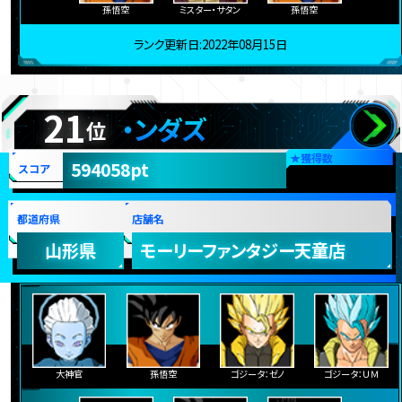
孫悟空
ミスター・サタン
孫悟空
ランク更新日:2022年08月15日
21
・ンダズ
位
★
獲得数
594058pt
スコア
都道府県
店舗名
山形県
モーリーファンタジー天童店
大神官
孫悟空
ゴジータ：ゼノ
ゴジータ：ＵＭ