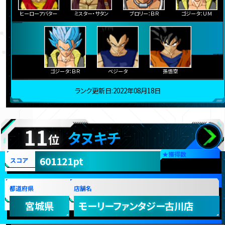
ヒーローアバター
ミスター・サタン
ブロリー：ＢＲ
ゴジータ：ＵＭ
ゴジータ：ＢＲ
ベジータ
孫悟空
ランク更新日:2022年08月18日
11
タヌキチ
位
★
獲得数
601121pt
スコア
都道府県
店舗名
宮城県
モーリーファンタジー古川店