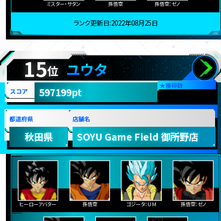
ミスター・サタン
孫悟空
孫悟空：ゼノ
ランク更新日:2022年08月25日
15
ユウタ
位
★
獲得数
597199pt
スコア
都道府県
店舗名
秋田県
SOYU Game Field 御所野店
ヒーローアバター
孫悟空
ゴジータ：ＵＭ
孫悟空：ゼノ