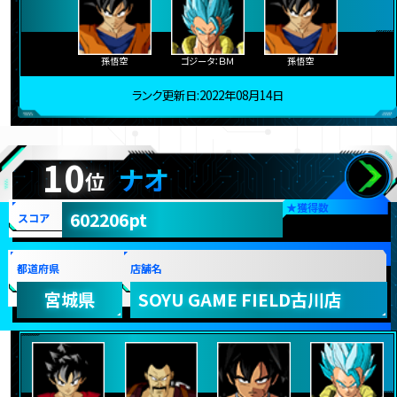
孫悟空
ゴジータ：ＢＭ
孫悟空
ランク更新日:2022年08月14日
10
ナオ
位
★
獲得数
602206pt
スコア
都道府県
店舗名
宮城県
SOYU GAME FIELD古川店