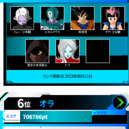
フュー：少年期
メタルクウラ
孫悟空
チチ：少女期
黒衣の未来戦士
トワ
-
ランク更新日:2022年08月13日
6
オラ
位
★
獲得数
706766pt
スコア