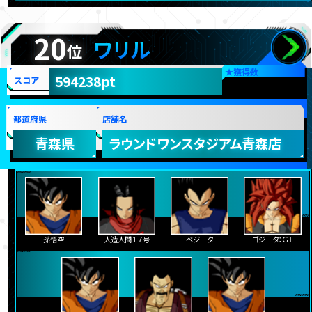
20
ワリル
位
★
獲得数
594238pt
スコア
都道府県
店舗名
青森県
ラウンドワンスタジアム青森店
孫悟空
人造人間１７号
ベジータ
ゴジータ：ＧＴ