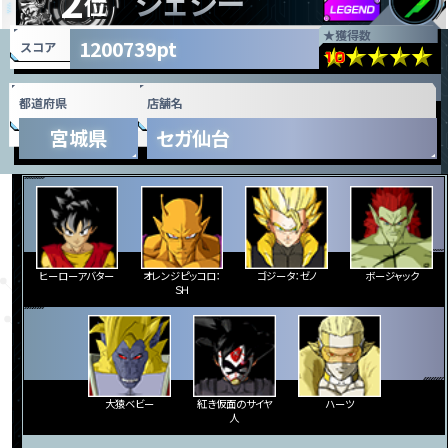
2
ジェシー
位
★
獲得数
1200739pt
スコア
都道府県
店舗名
宮城県
セガ仙台
ヒーローアバター
オレンジピッコロ：
ゴジータ：ゼノ
ボージャック
ＳＨ
大猿ベビー
紅き仮面のサイヤ
ハーツ
人