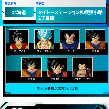
都道府県
店舗名
北海道
タイトーステーション札幌狸小路
2丁目店
ヒーローアバター
ゴジータ：ＵＭ
ベジータ
孫悟空
孫悟空
孫悟空：ゼノ
ミスター・サタン
ランク更新日:2022年08月13日