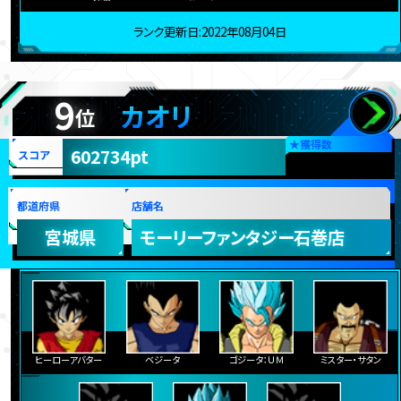
ランク更新日:2022年08月04日
9
カオリ
位
★
獲得数
602734pt
スコア
都道府県
店舗名
宮城県
モーリーファンタジー石巻店
ヒーローアバター
ベジータ
ゴジータ：ＵＭ
ミスター・サタン