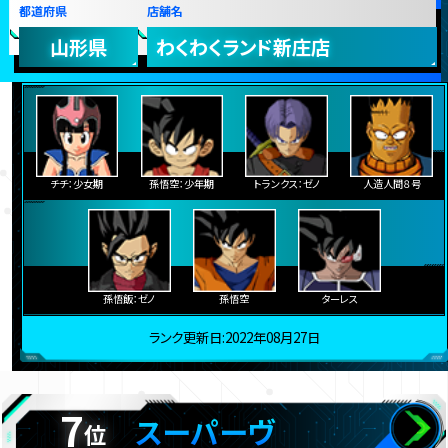
都道府県
店舗名
山形県
わくわくランド新庄店
チチ：少女期
孫悟空：少年期
トランクス：ゼノ
人造人間８号
孫悟飯：ゼノ
孫悟空
ターレス
ランク更新日:2022年08月27日
7
スーパーヴ
位