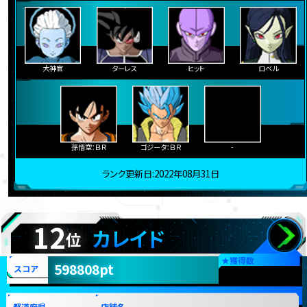
大神官
ターレス
ヒット
ロベル
孫悟空：ＢＲ
ゴジータ：ＢＲ
-
ランク更新日:2022年08月31日
12
カレイド
位
★
獲得数
598808pt
スコア
都道府県
店舗名