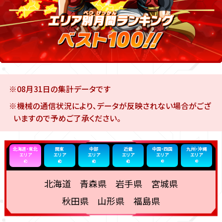
※08月31日の集計データです
※機械の通信状況により、データが反映されない場合がござ
いますので予めご了承ください。
北海道・東北
関東
中部
近畿
中国・四国
九州・沖縄
エリア
エリア
エリア
エリア
エリア
エリア
北海道 青森県 岩手県 宮城県
秋田県 山形県 福島県