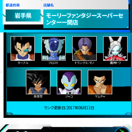
都道府県
店舗名
岩手県
モーリーファンタジースーパーセ
ンター一関店
ターブル
フロスト
トランクス：ゼノ
魔神トワ
孫悟空
ジャコ
ヤムチャ
ランク更新日:2017年06月13日