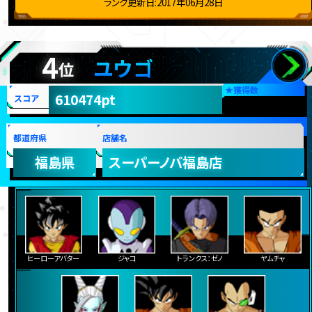
ランク更新日:2017年06月28日
4
ユウゴ
位
★
獲得数
610474pt
スコア
都道府県
店舗名
福島県
スーパーノバ福島店
ヒーローアバター
ジャコ
トランクス：ゼノ
ヤムチャ