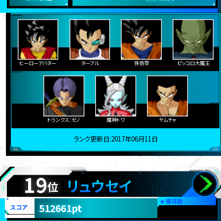
ヒーローアバター
ターブル
孫悟空
ピッコロ大魔王
トランクス：ゼノ
魔神トワ
ヤムチャ
ランク更新日:2017年06月11日
19
リュウセイ
位
★
獲得数
512661pt
スコア