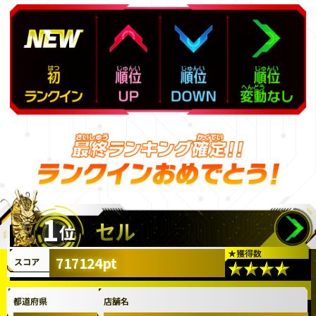
1
セル
位
★
獲得数
717124pt
スコア
都道府県
店舗名