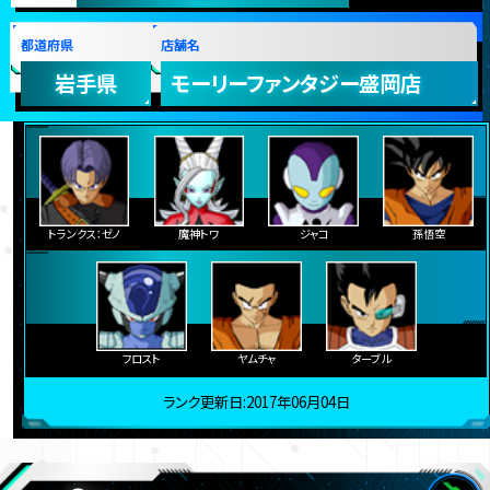
都道府県
店舗名
岩手県
モーリーファンタジー盛岡店
トランクス：ゼノ
魔神トワ
ジャコ
孫悟空
フロスト
ヤムチャ
ターブル
ランク更新日:2017年06月04日