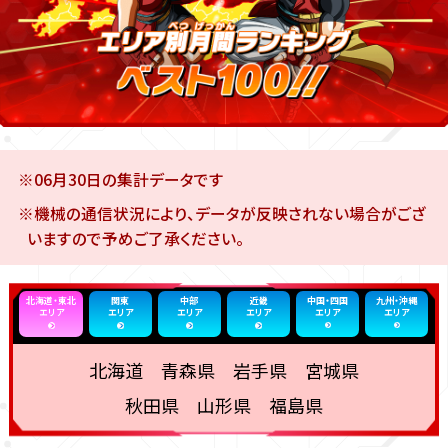
※06月30日の集計データです
※機械の通信状況により、データが反映されない場合がござ
いますので予めご了承ください。
北海道・東北
関東
中部
近畿
中国・四国
九州・沖縄
エリア
エリア
エリア
エリア
エリア
エリア
北海道 青森県 岩手県 宮城県
秋田県 山形県 福島県