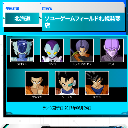
都道府県
店舗名
北海道
ソユーゲームフィールド札幌発寒
店
フロスト
ジャコ
トランクス：ゼノ
ヒット
ヤムチャ
ターブル
孫悟空
ランク更新日:2017年06月24日