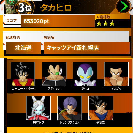
3
タカヒロ
位
★
獲得数
653020pt
スコア
都道府県
店舗名
北海道
キャッツアイ新札幌店
ヒーローアバター
ラディッツ
ジャコ
ヤムチャ
魔神トワ
トランクス：ゼノ
孫悟空