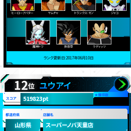
ヒーローアバター
ヤムチャ
トランクス：ゼノ
ジャコ
魔神トワ
孫悟空
ラディッツ
ランク更新日:2017年06月10日
12
ユウアイ
位
★
獲得数
519823pt
スコア
都道府県
店舗名
山形県
スーパーノバ天童店