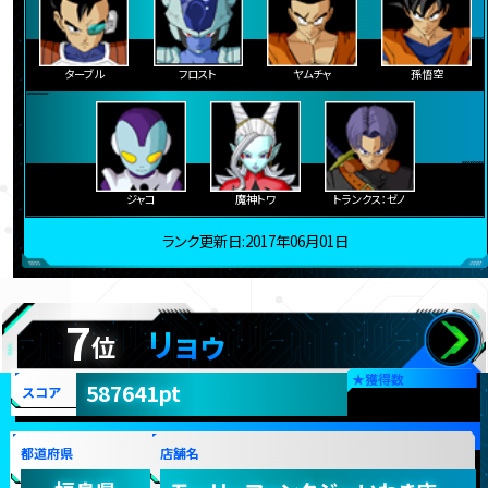
ターブル
フロスト
ヤムチャ
孫悟空
ジャコ
魔神トワ
トランクス：ゼノ
ランク更新日:2017年06月01日
7
リョゥ
位
★
獲得数
587641pt
スコア
都道府県
店舗名