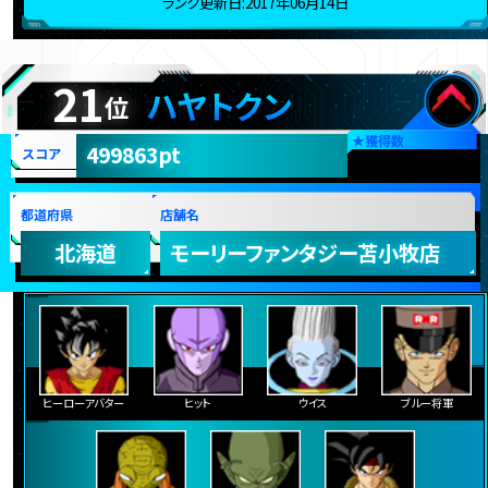
ランク更新日:2017年06月14日
21
ハヤトクン
位
★
獲得数
499863pt
スコア
都道府県
店舗名
北海道
モーリーファンタジー苫小牧店
ヒーローアバター
ヒット
ウイス
ブルー将軍