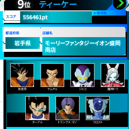
9
ティーケー
位
★
獲得数
556461pt
スコア
都道府県
店舗名
岩手県
モーリーファンタジーイオン盛岡
南店
孫悟空
ヤムチャ
ジャコ
魔神トワ
ターブル
トランクス：ゼノ
フロスト