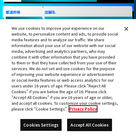
都道府県
店舗名
秋田県
namcoイオンタウン大館西店
We use cookies to improve your experience on our
website, to personalize content and ads, to provide social
media features and to analyze our traffic. We share
information about your use of our website with our social
media, advertising and analytics partners, who may
combine it with other information that you have provided
to them or that they have collected from your use of their
シャンパ
トランクス：ゼノ
フロスト
ピッコロ大魔王
services. We do not set and use cookies for the purpose
of improving your website experience or advertisement
or social media features or web access analytics for our
users under 16 years of age. Please click “Reject All
Cookies” if you are below the age of 16. Please click
“Accept All Cookies” if you are 16 years of age or older,
ターブル
孫悟空
トランクス：ゼノ
and accept all cookies. To customize your cookie settings,
please click “Cookie Settings”.
Privacy Policy
ランク更新日:2017年06月05日
Cookies Settings
Accept All Cookies