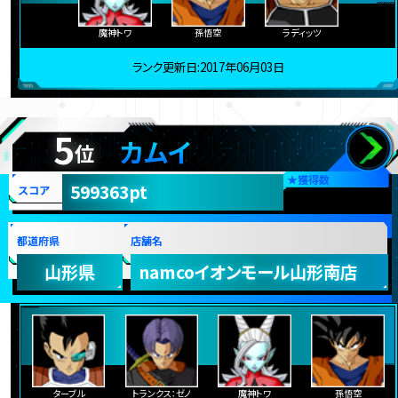
魔神トワ
孫悟空
ラディッツ
ランク更新日:2017年06月03日
5
カムイ
位
★
獲得数
599363pt
スコア
都道府県
店舗名
山形県
namcoイオンモール山形南店
ターブル
トランクス：ゼノ
魔神トワ
孫悟空