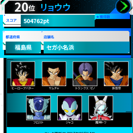
20
リョウウ
位
★
獲得数
504762pt
スコア
都道府県
店舗名
福島県
セガ小名浜
ヒーローアバター
ヤムチャ
トランクス：ゼノ
孫悟空
フロスト
ジャコ
魔神トワ