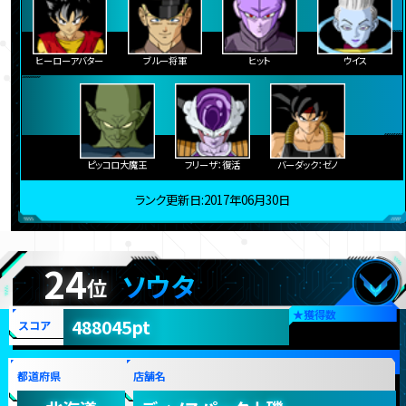
ヒーローアバター
ブルー将軍
ヒット
ウイス
ピッコロ大魔王
フリーザ：復活
バーダック：ゼノ
ランク更新日:2017年06月30日
24
ソウタ
位
★
獲得数
488045pt
スコア
都道府県
店舗名