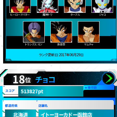
ヒーローアバター
魔神トワ
ターブル
ジャコ
トランクス：ゼノ
孫悟空
ヤムチャ
ランク更新日:2017年06月29日
18
チョコ
位
★
獲得数
513827pt
スコア
都道府県
店舗名
北海道
イトーヨーカドー函館店