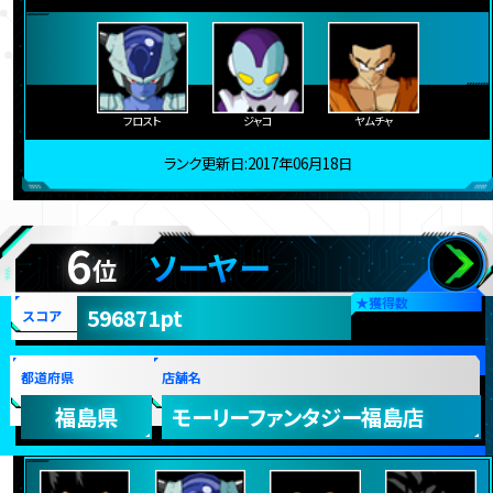
フロスト
ジャコ
ヤムチャ
ランク更新日:2017年06月18日
6
ソーヤー
位
★
獲得数
596871pt
スコア
都道府県
店舗名
福島県
モーリーファンタジー福島店