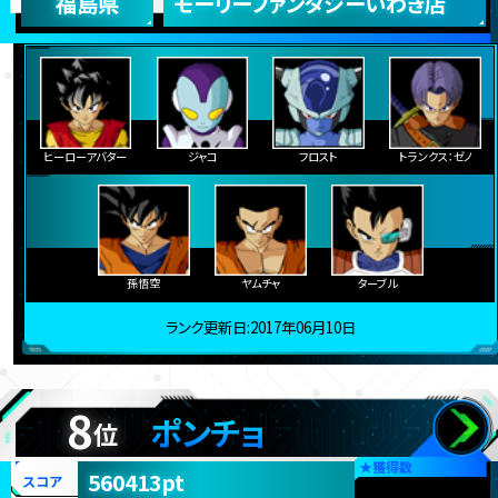
福島県
モーリーファンタジーいわき店
ヒーローアバター
ジャコ
フロスト
トランクス：ゼノ
孫悟空
ヤムチャ
ターブル
ランク更新日:2017年06月10日
8
ポンチョ
位
★
獲得数
560413pt
スコア