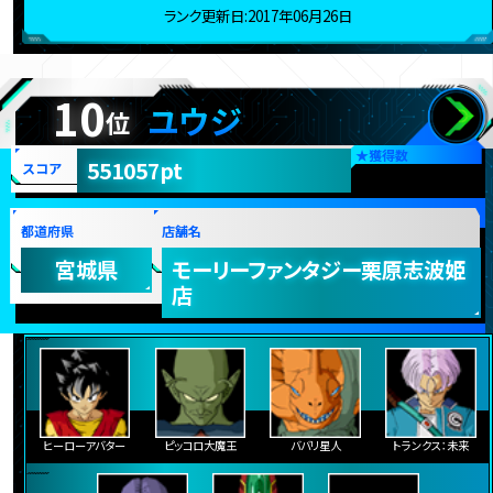
ランク更新日:2017年06月26日
10
ユウジ
位
★
獲得数
551057pt
スコア
都道府県
店舗名
宮城県
モーリーファンタジー栗原志波姫
店
ヒーローアバター
ピッコロ大魔王
ババリ星人
トランクス：未来