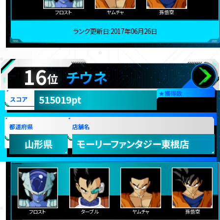
フロスト
ヤムチャ
孫悟空
ランク更新日:2017年06月26日
16
チウネ
位
★
獲得数
515019pt
スコア
都道府県
店舗名
山形県
モーリーファンタジー東根店
フロスト
ターブル
ヤムチャ
孫悟空