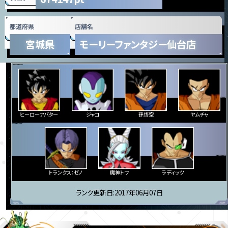
都道府県
店舗名
宮城県
モーリーファンタジー仙台店
ヒーローアバター
ジャコ
孫悟空
ヤムチャ
トランクス：ゼノ
魔神トワ
ラディッツ
ランク更新日:2017年06月07日