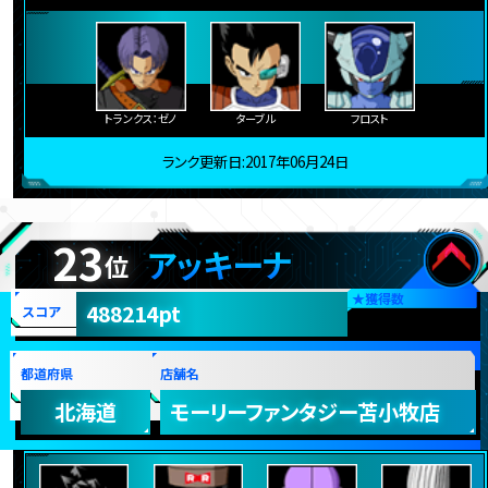
トランクス：ゼノ
ターブル
フロスト
ランク更新日:2017年06月24日
23
アッキーナ
位
★
獲得数
488214pt
スコア
都道府県
店舗名
北海道
モーリーファンタジー苫小牧店