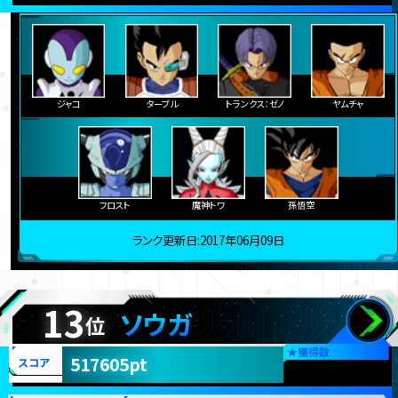
ジャコ
ターブル
トランクス：ゼノ
ヤムチャ
フロスト
魔神トワ
孫悟空
ランク更新日:2017年06月09日
13
ソウガ
位
★
獲得数
517605pt
スコア