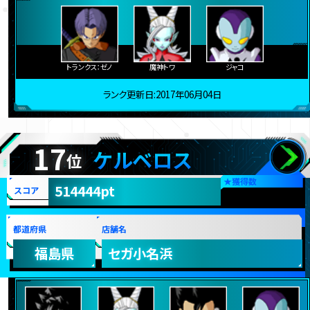
トランクス：ゼノ
魔神トワ
ジャコ
ランク更新日:2017年06月04日
17
ケルベロス
位
★
獲得数
514444pt
スコア
都道府県
店舗名
福島県
セガ小名浜