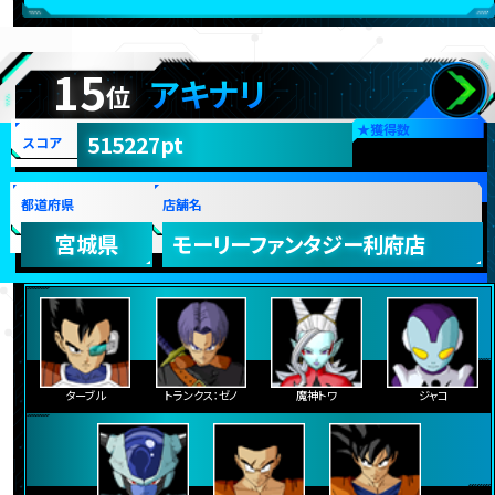
15
アキナリ
位
★
獲得数
515227pt
スコア
都道府県
店舗名
宮城県
モーリーファンタジー利府店
ターブル
トランクス：ゼノ
魔神トワ
ジャコ