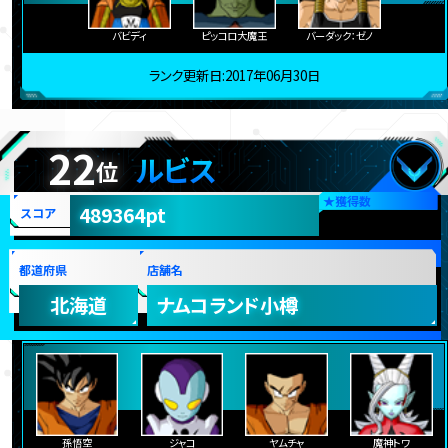
バビディ
ピッコロ大魔王
バーダック：ゼノ
ランク更新日:2017年06月30日
22
ルビス
位
★
獲得数
489364pt
スコア
都道府県
店舗名
北海道
ナムコランド小樽
孫悟空
ジャコ
ヤムチャ
魔神トワ