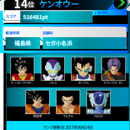
14
ケンオウー
位
★
獲得数
516481pt
スコア
都道府県
店舗名
福島県
セガ小名浜
ヒーローアバター
ジャコ
ターブル
トランクス：ゼノ
孫悟空
ヤムチャ
フロスト
ランク更新日:2017年06月14日