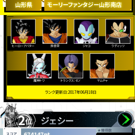
山形県
モーリーファンタジー山形南店
ヒーローアバター
孫悟空
ジャコ
ラディッツ
魔神トワ
トランクス：ゼノ
ヤムチャ
ランク更新日:2017年06月18日
2
ジェシー
位
★
獲得数
674147pt
スコア