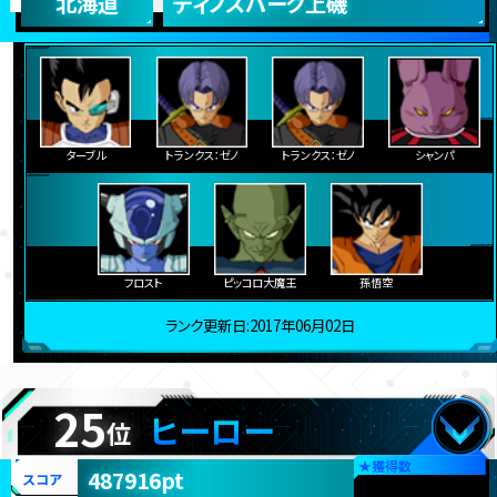
北海道
ディノスパーク上磯
ターブル
トランクス：ゼノ
トランクス：ゼノ
シャンパ
フロスト
ピッコロ大魔王
孫悟空
ランク更新日:2017年06月02日
25
ヒーロー
位
★
獲得数
487916pt
スコア