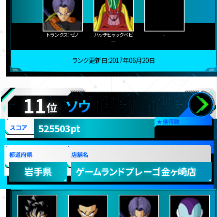
トランクス：ゼノ
ハッチヒャックベビ
-
ー
ランク更新日:2017年06月20日
11
ソウ
位
★
獲得数
525503pt
スコア
都道府県
店舗名
岩手県
ゲームランドプレーゴ金ヶ崎店