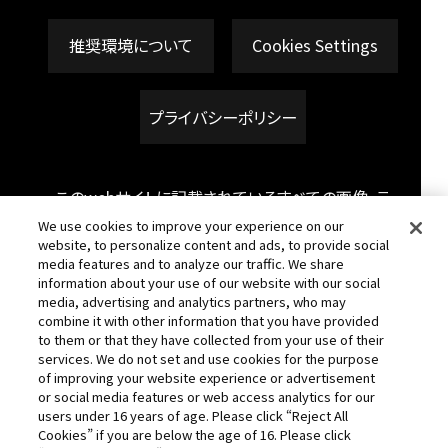
推奨環境について
Cookies Settings
プライバシーポリシー
このwebサイトに記載されているすべての画像・テ
キスト・データの無断転用、転載をお断りします。
We use cookies to improve your experience on our
website, to personalize content and ads, to provide social
開発中につき、本サイトで使用している画像と実際
media features and to analyze our traffic. We share
の商品とは異なる場合がございます。
information about your use of our website with our social
media, advertising and analytics partners, who may
機械の通信状況により、データが反映されない場
combine it with other information that you have provided
to them or that they have collected from your use of their
合がございますので予めご了承ください。
services. We do not set and use cookies for the purpose
of improving your website experience or advertisement
or social media features or web access analytics for our
users under 16 years of age. Please click “Reject All
Cookies” if you are below the age of 16. Please click