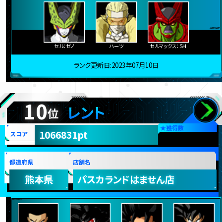
セル：ゼノ
ハーツ
セルマックス：ＳＨ
ランク更新日:2023年07月10日
10
レント
位
★
獲得数
1066831pt
スコア
都道府県
店舗名
熊本県
パスカランドはません店