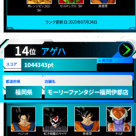
オレンジピッコロ：
セルマックス：ＳＨ
孫悟空
ＳＨ
ランク更新日:2023年07月24日
14
アゲハ
位
★
獲得数
1044343pt
スコア
都道府県
店舗名
福岡県
モーリーファンタジー福岡伊都店
ベジット
紅き仮面のサイヤ
孫悟空
チルド