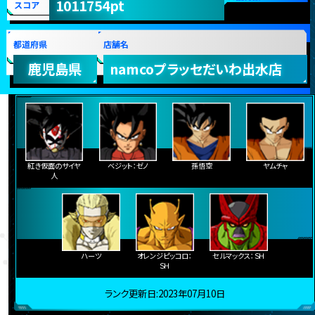
1011754pt
スコア
都道府県
店舗名
鹿児島県
namcoプラッセだいわ出水店
紅き仮面のサイヤ
ベジット：ゼノ
孫悟空
ヤムチャ
人
ハーツ
オレンジピッコロ：
セルマックス：ＳＨ
ＳＨ
ランク更新日:2023年07月10日