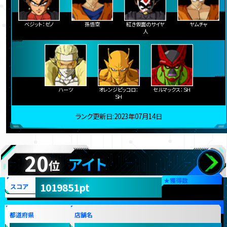
ベジット：ゼノ
孫悟空
紅き仮面のサイヤ
ヤムチャ
人
ハーツ
オレンジピッコロ：
セルマックス：ＳＨ
ＳＨ
ランク更新日:2023年07月14日
20
アイト
位
★
獲得数
1019851pt
スコア
都道府県
店舗名