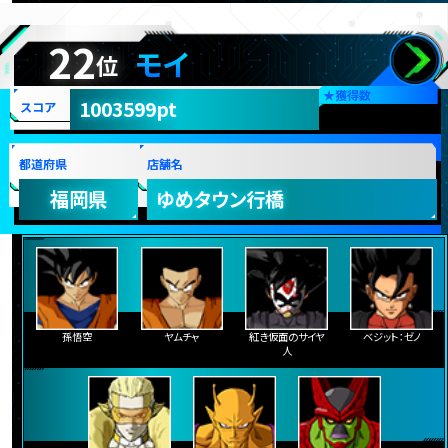
22
モイ
位
★
獲得数
1003599pt
スコア
都道府県
店舗名
福岡県
ゆめタウン行橋
孫悟空
ヤムチャ
紅き仮面のサイヤ
ベジット：ゼノ
人