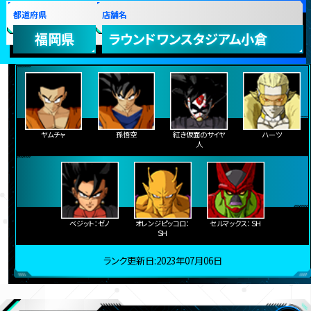
都道府県
店舗名
福岡県
ラウンドワンスタジアム小倉
ヤムチャ
孫悟空
紅き仮面のサイヤ
ハーツ
人
ベジット：ゼノ
オレンジピッコロ：
セルマックス：ＳＨ
ＳＨ
ランク更新日:2023年07月06日