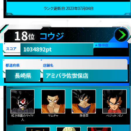
ランク更新日:2023年07月04日
18
コウジ
位
★
獲得数
1034892pt
スコア
都道府県
店舗名
長崎県
アミパラ佐世保店
紅き仮面のサイヤ
ヤムチャ
孫悟空
ベジット：ゼノ
人