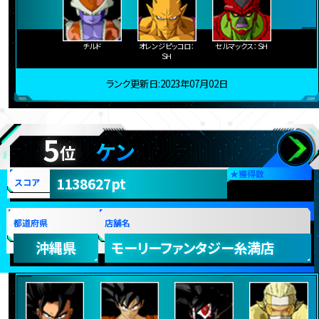
チルド
オレンジピッコロ：
セルマックス：ＳＨ
ＳＨ
ランク更新日:2023年07月02日
5
ケン
位
★
獲得数
1138627pt
スコア
都道府県
店舗名
沖縄県
モーリーファンタジー糸満店