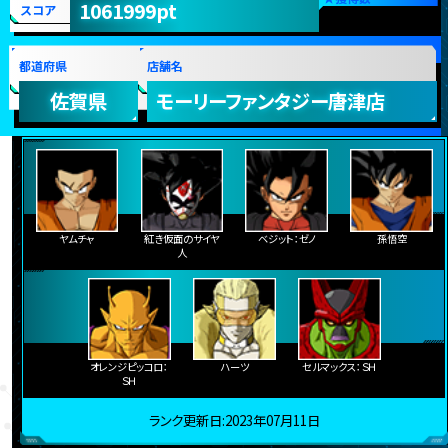
1061999pt
スコア
都道府県
店舗名
佐賀県
モーリーファンタジー唐津店
ヤムチャ
紅き仮面のサイヤ
ベジット：ゼノ
孫悟空
人
オレンジピッコロ：
ハーツ
セルマックス：ＳＨ
ＳＨ
ランク更新日:2023年07月11日