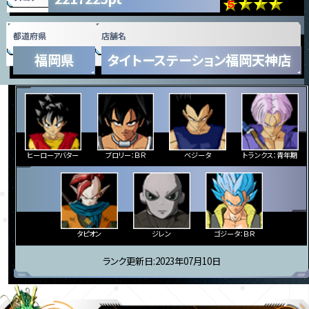
都道府県
店舗名
福岡県
タイトーステーション福岡天神店
ヒーローアバター
ブロリー：ＢＲ
ベジータ
トランクス：青年期
タピオン
ジレン
ゴジータ：ＢＲ
ランク更新日:2023年07月10日