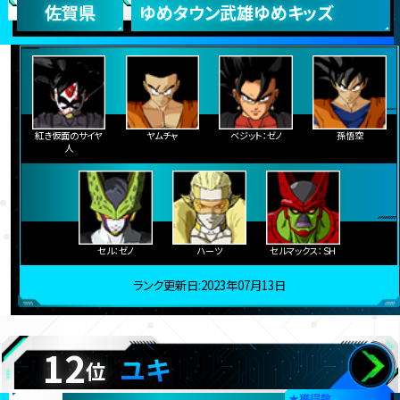
佐賀県
ゆめタウン武雄ゆめキッズ
紅き仮面のサイヤ
ヤムチャ
ベジット：ゼノ
孫悟空
人
セル：ゼノ
ハーツ
セルマックス：ＳＨ
ランク更新日:2023年07月13日
12
ユキ
位
★
獲得数