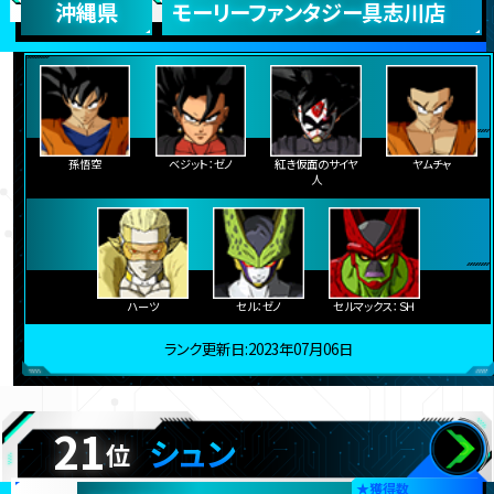
沖縄県
モーリーファンタジー具志川店
孫悟空
ベジット：ゼノ
紅き仮面のサイヤ
ヤムチャ
人
ハーツ
セル：ゼノ
セルマックス：ＳＨ
ランク更新日:2023年07月06日
21
シュン
位
★
獲得数