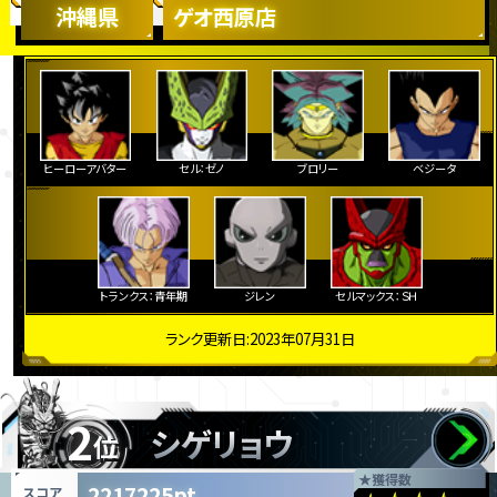
沖縄県
ゲオ西原店
ヒーローアバター
セル：ゼノ
ブロリー
ベジータ
トランクス：青年期
ジレン
セルマックス：ＳＨ
ランク更新日:2023年07月31日
2
シゲリョウ
位
★
獲得数
2217225pt
スコア