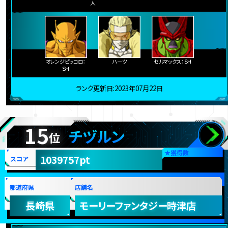
人
オレンジピッコロ：
ハーツ
セルマックス：ＳＨ
ＳＨ
ランク更新日:2023年07月22日
15
チヅルン
位
★
獲得数
1039757pt
スコア
都道府県
店舗名
長崎県
モーリーファンタジー時津店