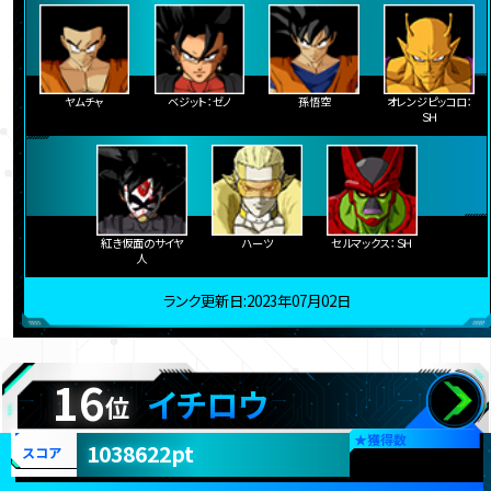
ヤムチャ
ベジット：ゼノ
孫悟空
オレンジピッコロ：
ＳＨ
紅き仮面のサイヤ
ハーツ
セルマックス：ＳＨ
人
ランク更新日:2023年07月02日
16
イチロウ
位
★
獲得数
1038622pt
スコア