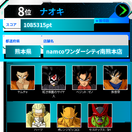
8
ナオキ
位
★
獲得数
1085315pt
スコア
都道府県
店舗名
熊本県
namcoワンダーシティ南熊本店
ヤムチャ
紅き仮面のサイヤ
ベジット：ゼノ
孫悟空
人
ハーツ
オレンジピッコロ：
セルマックス：ＳＨ