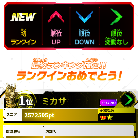
1
ミカサ
位
★
獲得数
2572595pt
スコア
都道府県
店舗名