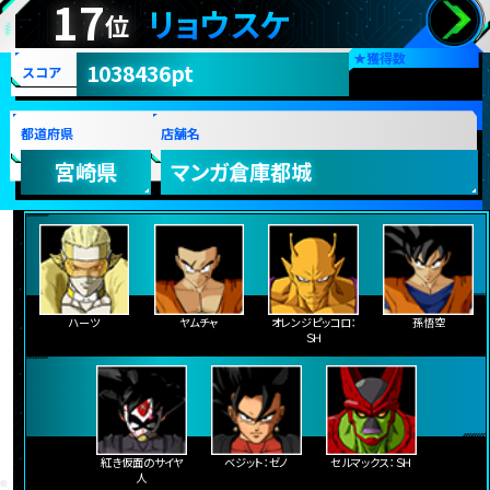
17
リョウスケ
位
★
獲得数
1038436pt
スコア
都道府県
店舗名
宮崎県
マンガ倉庫都城
ハーツ
ヤムチャ
オレンジピッコロ：
孫悟空
ＳＨ
紅き仮面のサイヤ
ベジット：ゼノ
セルマックス：ＳＨ
人