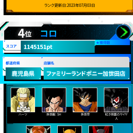
ランク更新日:2023年07月03日
4
コロ
位
★
獲得数
1145151pt
スコア
都道府県
店舗名
鹿児島県
ファミリーランドポニー加世田店
ハーツ
孫悟飯：ＳＨ
孫悟空
紅き仮面のサイヤ
人