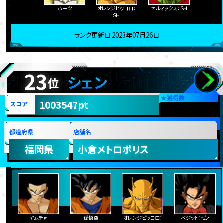
ハーツ
オレンジピッコロ：
セルマックス：ＳＨ
ＳＨ
ランク更新日:2023年07月26日
23
シェン
位
★
獲得数
1003547pt
スコア
都道府県
店舗名
福岡県
小倉メトロポリス
ヤムチャ
孫悟空
オレンジピッコロ：
ベジット：ゼノ