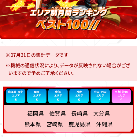
※07月31日の集計データです
※機械の通信状況により、データが反映されない場合がござ
いますので予めご了承ください。
北海道・東北
関東
中部
近畿
中国・四国
九州・沖縄
エリア
エリア
エリア
エリア
エリア
エリア
福岡県 佐賀県 長崎県 大分県
熊本県 宮崎県 鹿児島県 沖縄県