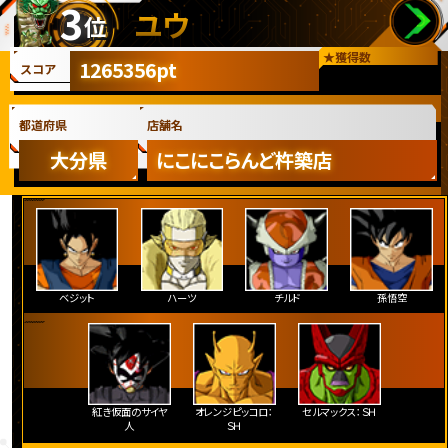
3
ユウ
位
★
獲得数
1265356pt
スコア
都道府県
店舗名
大分県
にこにこらんど杵築店
ベジット
ハーツ
チルド
孫悟空
紅き仮面のサイヤ
オレンジピッコロ：
セルマックス：ＳＨ
人
ＳＨ