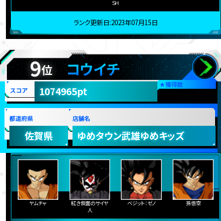
ＳＨ
ランク更新日:2023年07月15日
9
コウイチ
位
★
獲得数
1074965pt
スコア
都道府県
店舗名
佐賀県
ゆめタウン武雄ゆめキッズ
ヤムチャ
紅き仮面のサイヤ
ベジット：ゼノ
孫悟空
人