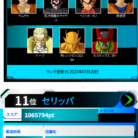
ヤムチャ
紅き仮面のサイヤ
ベジット：ゼノ
孫悟空
人
ハーツ
オレンジピッコロ：
セルマックス：ＳＨ
ＳＨ
ランク更新日:2023年07月20日
11
セリッパ
位
★
獲得数
1065794pt
スコア
都道府県
店舗名