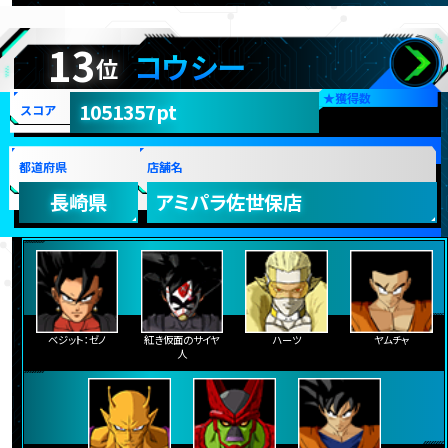
13
コウシー
位
★
獲得数
1051357pt
スコア
都道府県
店舗名
長崎県
アミパラ佐世保店
ベジット：ゼノ
紅き仮面のサイヤ
ハーツ
ヤムチャ
人