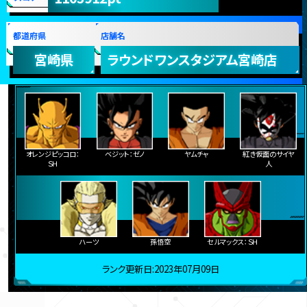
都道府県
店舗名
宮崎県
ラウンドワンスタジアム宮崎店
オレンジピッコロ：
ベジット：ゼノ
ヤムチャ
紅き仮面のサイヤ
ＳＨ
人
ハーツ
孫悟空
セルマックス：ＳＨ
ランク更新日:2023年07月09日