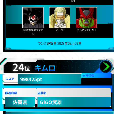
ＳＨ
紅き仮面のサイヤ
ハーツ
セルマックス：ＳＨ
人
ランク更新日:2023年07月09日
24
キムロ
位
★
獲得数
998425pt
スコア
都道府県
店舗名
佐賀県
GiGO武雄