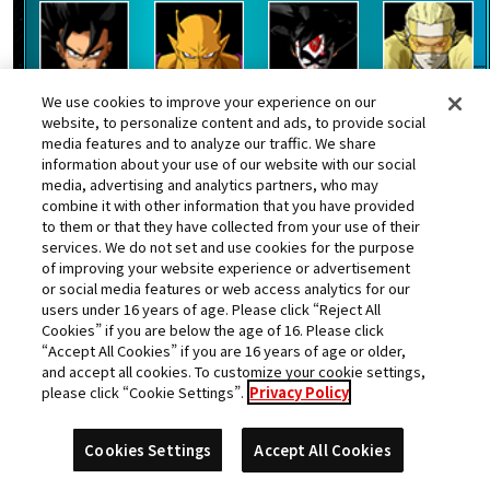
ベジット：ゼノ
オレンジピッコロ：
紅き仮面のサイヤ
ハーツ
We use cookies to improve your experience on our
ＳＨ
人
website, to personalize content and ads, to provide social
media features and to analyze our traffic. We share
information about your use of our website with our social
media, advertising and analytics partners, who may
combine it with other information that you have provided
to them or that they have collected from your use of their
ヤムチャ
孫悟空
セルマックス：ＳＨ
services. We do not set and use cookies for the purpose
of improving your website experience or advertisement
ランク更新日:2023年07月08日
or social media features or web access analytics for our
users under 16 years of age. Please click “Reject All
Cookies” if you are below the age of 16. Please click
“Accept All Cookies” if you are 16 years of age or older,
25
and accept all cookies. To customize your cookie settings,
カッツ
位
please click “Cookie Settings”.
Privacy Policy
★
獲得数
979051pt
スコア
Cookies Settings
Accept All Cookies