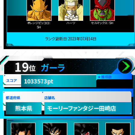
オレンジピッコロ：
ハーツ
セルマックス：ＳＨ
ＳＨ
ランク更新日:2023年07月14日
19
ガーラ
位
★
獲得数
1033573pt
スコア
都道府県
店舗名
熊本県
モーリーファンタジー田崎店