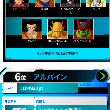
ベジット：ゼノ
孫悟空
紅き仮面のサイヤ
ハーツ
人
ヤムチャ
オレンジピッコロ：
セルマックス：ＳＨ
ＳＨ
ランク更新日:2023年07月05日
6
アルパイン
位
★
獲得数
1104932pt
スコア
都道府県
店舗名