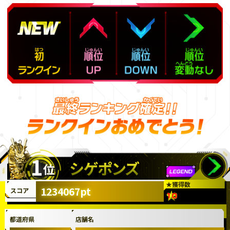
1
シゲポンズ
位
★
獲得数
1234067pt
スコア
都道府県
店舗名