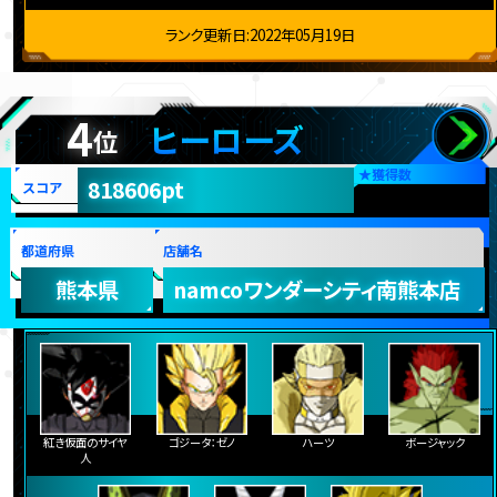
ランク更新日:2022年05月19日
4
ヒーローズ
位
★
獲得数
818606pt
スコア
都道府県
店舗名
熊本県
namcoワンダーシティ南熊本店
紅き仮面のサイヤ
ゴジータ：ゼノ
ハーツ
ボージャック
人