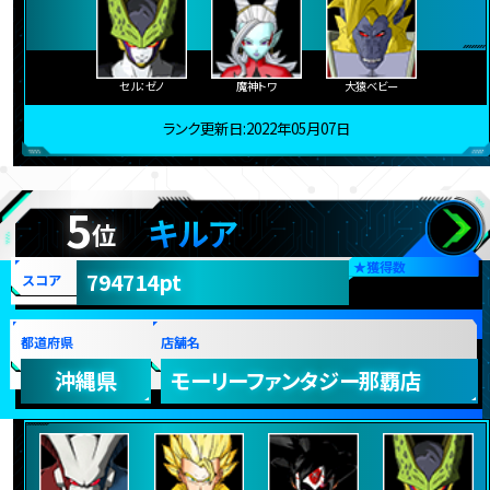
セル：ゼノ
魔神トワ
大猿ベビー
ランク更新日:2022年05月07日
5
キルア
位
★
獲得数
794714pt
スコア
都道府県
店舗名
沖縄県
モーリーファンタジー那覇店