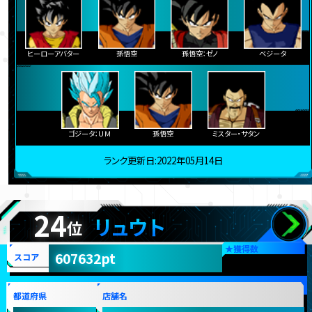
ヒーローアバター
孫悟空
孫悟空：ゼノ
ベジータ
ゴジータ：ＵＭ
孫悟空
ミスター・サタン
ランク更新日:2022年05月14日
24
リュウト
位
★
獲得数
607632pt
スコア
都道府県
店舗名