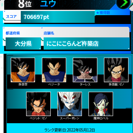
8
ユウ
位
★
獲得数
706697pt
スコア
都道府県
店舗名
大分県
にこにこらんど杵築店
孫悟空
ベジータ
ターレス
孫悟飯：ゼノ
ベジット：ゼノ
スーパーオレン
魔神ロベル
ランク更新日:2022年05月12日