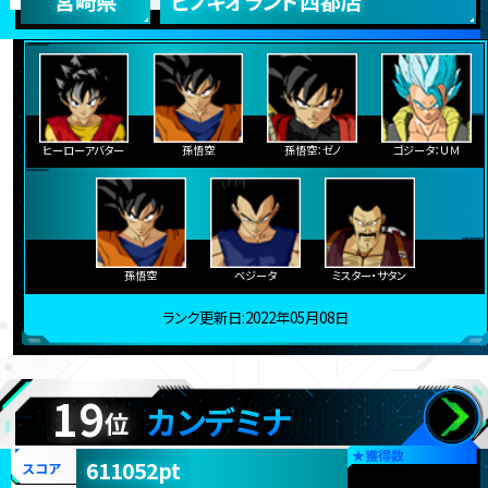
宮崎県
ピノキオランド西都店
ヒーローアバター
孫悟空
孫悟空：ゼノ
ゴジータ：ＵＭ
孫悟空
ベジータ
ミスター・サタン
ランク更新日:2022年05月08日
19
カンデミナ
位
★
獲得数
611052pt
スコア