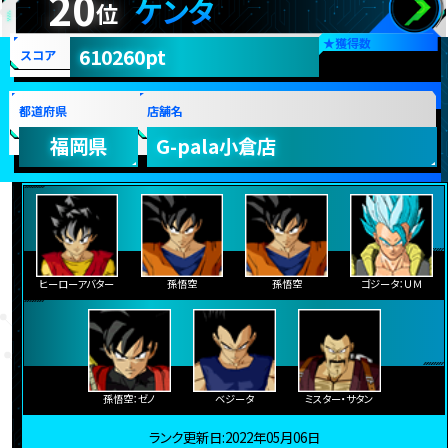
20
ケンタ
位
★
獲得数
610260pt
スコア
都道府県
店舗名
福岡県
G-pala小倉店
ヒーローアバター
孫悟空
孫悟空
ゴジータ：ＵＭ
孫悟空：ゼノ
ベジータ
ミスター・サタン
ランク更新日:2022年05月06日