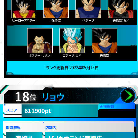
ヒーローアバター
孫悟空
ベジータ
孫悟空：ゼノ
ミスター・サタン
ゴジータ：ＵＭ
孫悟空
ランク更新日:2022年05月15日
18
リョウ
位
★
獲得数
611900pt
スコア
都道府県
店舗名