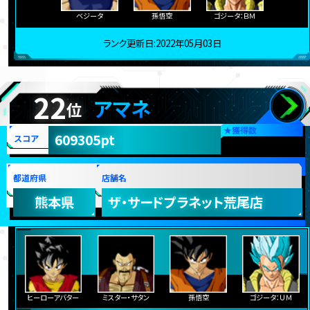
ベジータ
孫悟空
ゴジータ：ＢＭ
ランク更新日:2022年05月03日
22
アマネ
位
★
獲得数
609305pt
スコア
都道府県
店舗名
熊本県
ザ・サードプラネット荒尾店
ヒーローアバター
ミスター・サタン
孫悟空
ゴジータ：ＵＭ