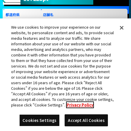
都道府県
店舗名
鹿児島県
ファミリーランドポニー出水店
We use cookies to improve your experience on our
website, to personalize content and ads, to provide social
media features and to analyze our traffic. We share
information about your use of our website with our social
media, advertising and analytics partners, who may
combine it with other information that you have provided
to them or that they have collected from your use of their
ベジット：ゼノ
ターレス
ロベル
ヒット
services. We do not set and use cookies for the purpose
of improving your website experience or advertisement
or social media features or web access analytics for our
users under 16 years of age. Please click “Reject All
Cookies” if you are below the age of 16. Please click
“Accept All Cookies” if you are 16 years of age or older,
孫悟空：ＢＲ
ゴジータ：ＢＲ
-
and accept all cookies. To customize your cookie settings,
please click “Cookie Settings”.
Privacy Policy
ランク更新日:2022年05月13日
Cookies Settings
Accept All Cookies