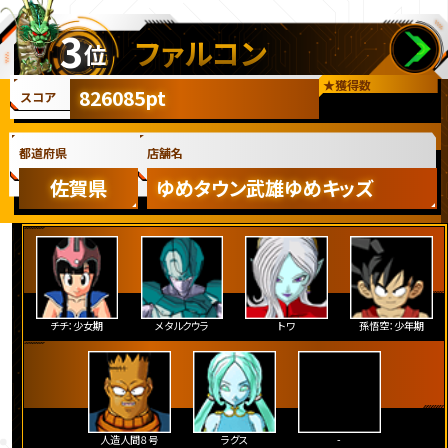
3
ファルコン
位
★
獲得数
826085pt
スコア
都道府県
店舗名
佐賀県
ゆめタウン武雄ゆめキッズ
チチ：少女期
メタルクウラ
トワ
孫悟空：少年期
人造人間８号
ラグス
-