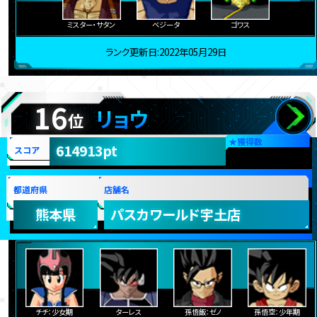
ミスター・サタン
ベジータ
ゴワス
ランク更新日:2022年05月29日
16
リョウ
位
★
獲得数
614913pt
スコア
都道府県
店舗名
熊本県
パスカワールド宇土店
チチ：少女期
ターレス
孫悟飯：ゼノ
孫悟空：少年期