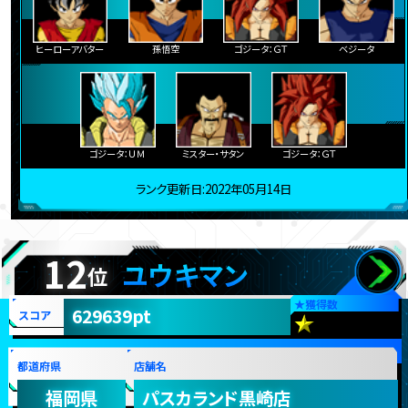
ヒーローアバター
孫悟空
ゴジータ：ＧＴ
ベジータ
ゴジータ：ＵＭ
ミスター・サタン
ゴジータ：ＧＴ
ランク更新日:2022年05月14日
12
ユウキマン
位
★
獲得数
629639pt
スコア
都道府県
店舗名
福岡県
パスカランド黒崎店