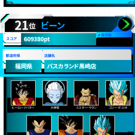
21
ビーン
位
★
獲得数
609380pt
スコア
都道府県
店舗名
福岡県
パスカランド黒崎店
ヒーローアバター
大神官
ミスター・サタン
ゴジータ：ＵＭ