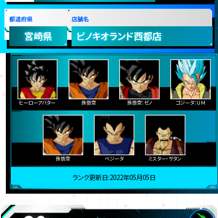
都道府県
店舗名
宮崎県
ピノキオランド西都店
ヒーローアバター
孫悟空
孫悟空：ゼノ
ゴジータ：ＵＭ
孫悟空
ベジータ
ミスター・サタン
ランク更新日:2022年05月05日