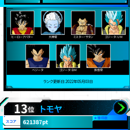
ヒーローアバター
大神官
ミスター・サタン
ゴジータ：ＵＭ
ベジータ
ゴジータ：ＢＭ
孫悟空
ランク更新日:2022年05月03日
13
トモヤ
位
★
獲得数
621387pt
スコア