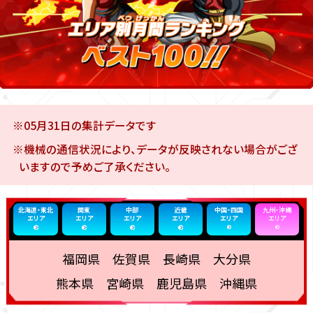
※05月31日の集計データです
※機械の通信状況により、データが反映されない場合がござ
いますので予めご了承ください。
北海道・東北
関東
中部
近畿
中国・四国
九州・沖縄
エリア
エリア
エリア
エリア
エリア
エリア
福岡県 佐賀県 長崎県 大分県
熊本県 宮崎県 鹿児島県 沖縄県