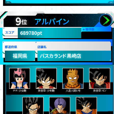
9
アルパイン
位
★
獲得数
689780pt
スコア
都道府県
店舗名
福岡県
パスカランド黒崎店
チチ：少女期
孫悟空：少年期
人造人間８号
孫悟空：ゼノ