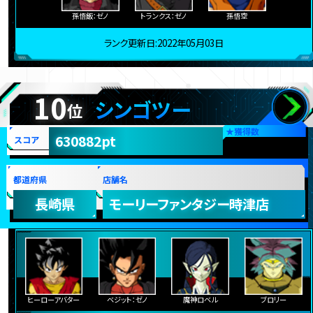
孫悟飯：ゼノ
トランクス：ゼノ
孫悟空
ランク更新日:2022年05月03日
10
シンゴツー
位
★
獲得数
630882pt
スコア
都道府県
店舗名
長崎県
モーリーファンタジー時津店
ヒーローアバター
ベジット：ゼノ
魔神ロベル
ブロリー