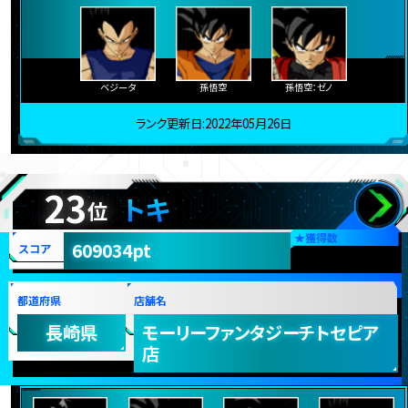
ベジータ
孫悟空
孫悟空：ゼノ
ランク更新日:2022年05月26日
23
トキ
位
★
獲得数
609034pt
スコア
都道府県
店舗名
長崎県
モーリーファンタジーチトセピア
店