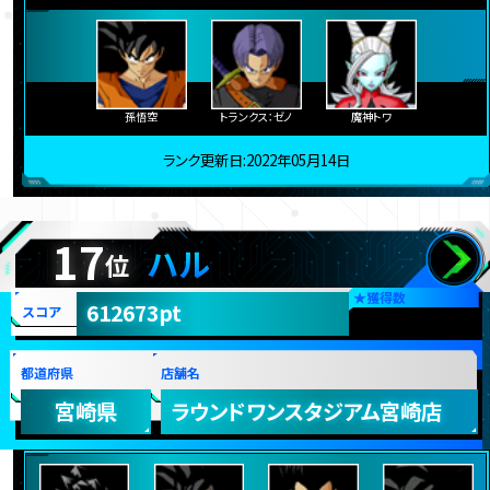
孫悟空
トランクス：ゼノ
魔神トワ
ランク更新日:2022年05月14日
17
ハル
位
★
獲得数
612673pt
スコア
都道府県
店舗名
宮崎県
ラウンドワンスタジアム宮崎店