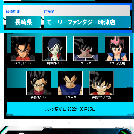
都道府県
店舗名
長崎県
モーリーファンタジー時津店
ベジット：ゼノ
魔神ロベル
ターレス
チチ：少女期
孫悟飯：ゼノ
ベジータ
孫悟空：少年期
ランク更新日:2022年05月15日