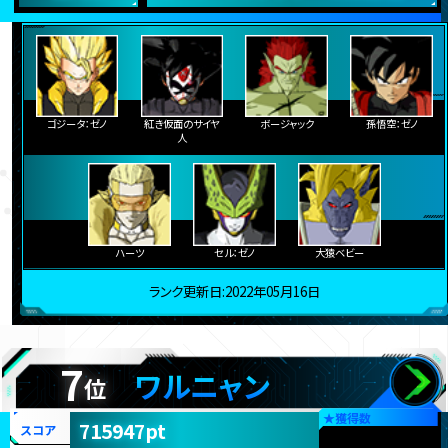
ゴジータ：ゼノ
紅き仮面のサイヤ
ボージャック
孫悟空：ゼノ
人
ハーツ
セル：ゼノ
大猿ベビー
ランク更新日:2022年05月16日
7
ワルニャン
位
★
獲得数
715947pt
スコア