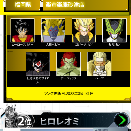
福岡県
楽市楽座砂津店
ヒーローアバター
大猿ベビー
ゴジータ：ゼノ
セル：ゼノ
紅き仮面のサイヤ
ボージャック
ハーツ
人
ランク更新日:2022年05月31日
2
ヒロレオミ
位
★
獲得数