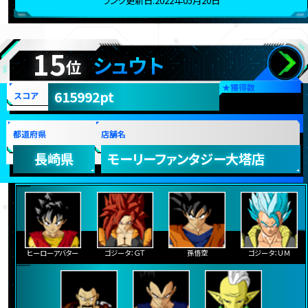
ランク更新日:2022年05月20日
15
シュウト
位
★
獲得数
615992pt
スコア
都道府県
店舗名
長崎県
モーリーファンタジー大塔店
ヒーローアバター
ゴジータ：ＧＴ
孫悟空
ゴジータ：ＵＭ