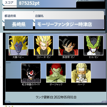
875252pt
スコア
都道府県
店舗名
長崎県
モーリーファンタジー時津店
大猿ベビー
ゴジータ：ゼノ
孫悟空：ゼノ
セル：ゼノ
紅き仮面のサイヤ
ボージャック
ハーツ
人
ランク更新日:2022年05月01日