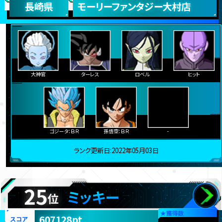
長崎県
モーリーファンタジー大村店
大神官
ターレス
ロベル
ヒット
ゴジータ：ＢＲ
孫悟空：ＢＲ
-
ランク更新日:2022年05月03日
25
ミッキー
位
★
獲得数
607128pt
スコア