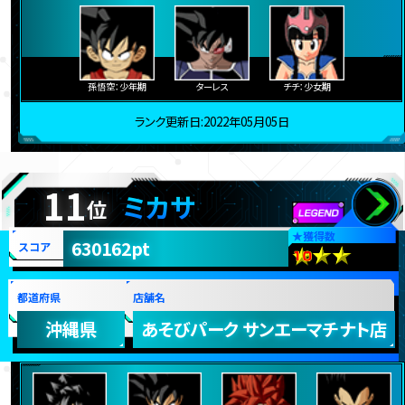
孫悟空：少年期
ターレス
チチ：少女期
ランク更新日:2022年05月05日
11
ミカサ
位
★
獲得数
630162pt
スコア
都道府県
店舗名
沖縄県
あそびパーク サンエーマチナト店