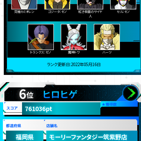
究極カミオレン
ゴジータ：ゼノ
紅き仮面のサイヤ
セル：ゼノ
人
トランクス：ゼノ
魔神トワ
ハーツ
ランク更新日:2022年05月16日
6
ヒロヒゲ
位
★
獲得数
761036pt
スコア
都道府県
店舗名
福岡県
モーリーファンタジー筑紫野店