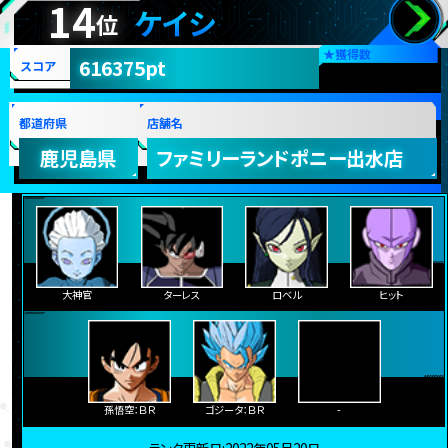
14
ケイシ
位
★
獲得数
616375pt
スコア
都道府県
店舗名
鹿児島県
ファミリーランドポニー出水店
大神官
ターレス
ロベル
ヒット
孫悟空：ＢＲ
ゴジータ：ＢＲ
-