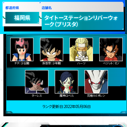
都道府県
店舗名
福岡県
タイトーステーションリバーウォ
ーク（プリスタ）
チチ：少女期
孫悟空：少年期
ハーツ
ベジット：ゼノ
ターレス
魔神ロベル
究極カミオレン
ランク更新日:2022年05月06日